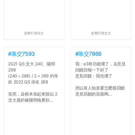
點擊打開全文
點擊打開全文
#靠交7593
#靠交7866
2021 QS 交大 240、陽明
我：e3有功能壞了，去意見
298
回饋回報一下好了
(240＋298) / 2 = 269 約等
意見回饋：我也壞了
於 2022 QS 排名 268
所以有人知道要怎麼樣回饋
笑死，這根本加起來除以 2
意見回饋的頁面嗎...
交大真的被陽明拖累欸...