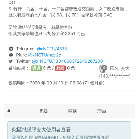
QQ
3. 竹軒、九舍、十舍、十二舍都曾改造交誼廳，女二改過餐廳，
就只有最老的七八舍（民 68、民 70）被學校冷落 QAQ
要說優點的話還是有，就是便宜啦
但其實每學期也只比九舍便宜 $351 而已
Telegram:
@
xNCTU
/4313
Plurk:
@
xNCTU
/nzzi2c
Twitter:
@
x_NCTU
/1304068372649267200
審核結果：
6
票 /
0
票
匿名, 交大
通過
駁回
(140.***.***.***)
投稿時間：
2020 年 09 月 10 日 06:38 (71 個月前)
#
系級
暱稱
理由
此區域僅限交大使用者查看
您可以打開
#投稿DEMO
，免登入即可預覽投票介面