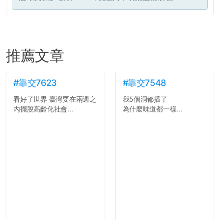
推薦文章
#靠交7623
#靠交7548
看好了世界 臺灣要在兩週之
我5個洞都插了
內擺脫高齡化社會...
為什麼味道都一樣...