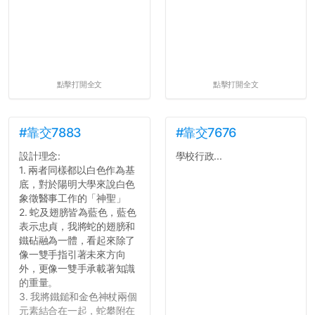
點擊打開全文
點擊打開全文
#靠交7883
#靠交7676
設計理念:
學校行政...
1. 兩者同樣都以白色作為基
底，對於陽明大學來說白色
象徵醫事工作的「神聖」
2. 蛇及翅膀皆為藍色，藍色
表示忠貞，我將蛇的翅膀和
鐵砧融為一體，看起來除了
像一雙手指引著未來方向
外，更像一雙手承載著知識
的重量。
3. 我將鐵鎚和金色神杖兩個
元素結合在一起，蛇攀附在