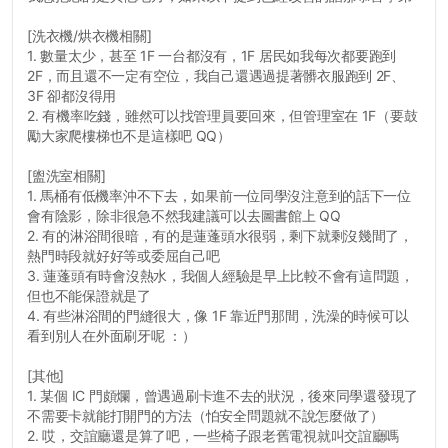
[洗衣機/烘衣機相關]
1. 數量太少，甚至 1F 一台都沒有，1F 居民如我每次都要跑到
2F，而且還不一定有空位，我自己還遇過提著髒衣服跑到 2F、
3F 卻都沒得用
2. 有機率吃錢，雖然可以找管理員要回來，但管理室在 1F（要鼓
勵大家爬樓梯也不是這樣吧 QQ）
[盥洗室相關]
1. 馬桶有低機率沖不下去，如果前一位同學沒注意到的話下一位
會有陰影，除非很急不然我建議可以去圖書館上 QQ
2. 有的淋浴間很暗，有的是蓮蓬頭水很弱，剩下就剩沒幾間了，
熱門時段就好好等或委屈自己吧
3. 蓮蓬頭有時會沒熱水，我個人經驗是早上比較不會有這問題，
但也不能保證就是了
4. 有些淋浴間的門縫很大，像 1F 靠近門那間，洗澡的時候可以
看到別人在外面刷牙呢 ：）
[其他]
1. 某個 IC 門頗爛，曾遇過刷卡進不去的狀況，後來同學還發現了
不需要卡就能打開門的方法（怕安全問題就不說怎麼做了）
2. 哎，交誼廳還是算了吧，一些椅子跟老舊電視就叫交誼廳嗎