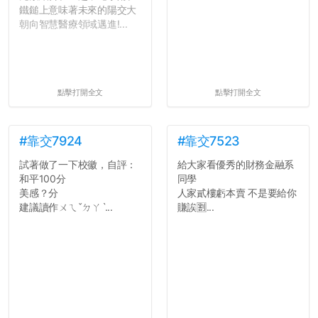
鐵鎚上意味著未來的陽交大
朝向智慧醫療領域邁進!...
點擊打開全文
點擊打開全文
#靠交7924
#靠交7523
試著做了一下校徽，自評：
給大家看優秀的財務金融系
和平100分
同學
美感？分
人家貳樓虧本賣 不是要給你
建議讀作ㄨㄟˇㄉㄚˋ...
賺誒🈹...