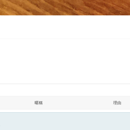
暱稱
理由
面