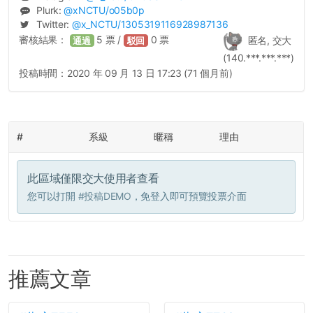
Plurk:
@
xNCTU
/o05b0p
Twitter:
@
x_NCTU
/1305319116928987136
審核結果：
5
票 /
0
票
匿名, 交大
通過
駁回
(140.***.***.***)
投稿時間：
2020 年 09 月 13 日 17:23 (71 個月前)
#
系級
暱稱
理由
此區域僅限交大使用者查看
您可以打開
#投稿DEMO
，免登入即可預覽投票介面
推薦文章