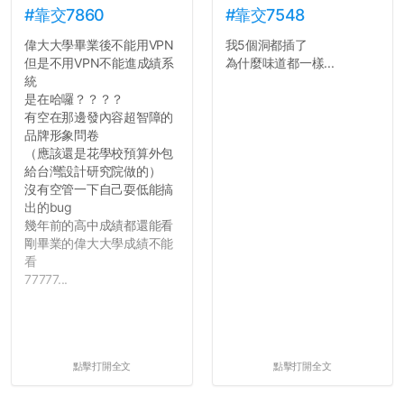
#靠交7860
#靠交7548
偉大大學畢業後不能用VPN
我5個洞都插了
但是不用VPN不能進成績系
為什麼味道都一樣...
統
是在哈囉？？？？
有空在那邊發內容超智障的
品牌形象問卷
（應該還是花學校預算外包
給台灣設計研究院做的）
沒有空管一下自己耍低能搞
出的bug
幾年前的高中成績都還能看
剛畢業的偉大大學成績不能
看
77777...
點擊打開全文
點擊打開全文