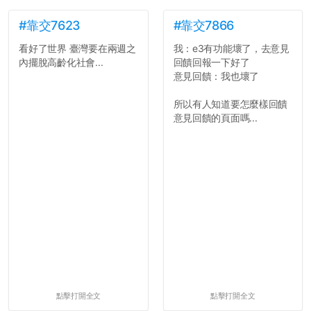
#靠交7623
#靠交7866
看好了世界 臺灣要在兩週之
我：e3有功能壞了，去意見
內擺脫高齡化社會...
回饋回報一下好了
意見回饋：我也壞了
所以有人知道要怎麼樣回饋
意見回饋的頁面嗎...
點擊打開全文
點擊打開全文