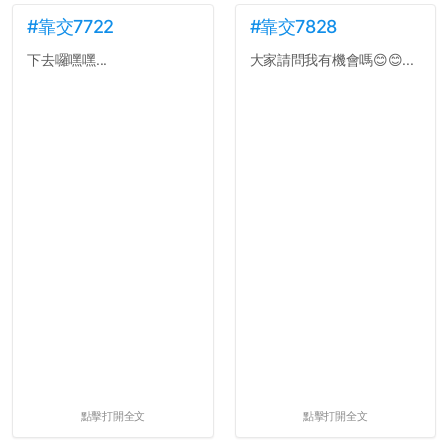
#靠交7722
#靠交7828
下去囉嘿嘿...
大家請問我有機會嗎😊😊...
點擊打開全文
點擊打開全文