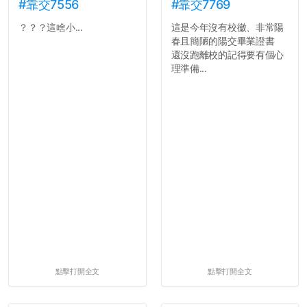
#靠交7556
#靠交7769
？？？這啥小...
這是今年沒有校徽、非常陽
春且簡陋的陽交畢業證書
還沒跑離校的記得要有個心
理準備...
點擊打開全文
點擊打開全文