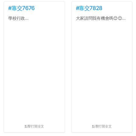
#靠交7676
#靠交7828
學校行政...
大家請問我有機會嗎😊😊...
點擊打開全文
點擊打開全文