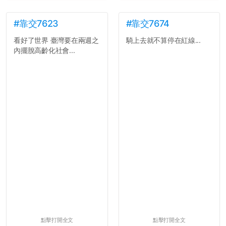
都沒掏錢。
三、不要排早八的課。早起
上早八的毅力跟每年的新年
#靠交7623
#靠交7674
新希望一樣不持久。
看好了世界 臺灣要在兩週之
騎上去就不算停在紅線...
四、不要當班代。不要當班
內擺脫高齡化社會...
代。不要當班代。
五、每天都能穿便服上學好
像很爽，切記不要把自己混
搭成彩色花椰菜。整齊、簡
單、大方就好。
六、一個人吃午餐修通識沒
什麼。寧可等待志同道合的
好夥伴，也不要找爛咖湊
合。
七、小心總是跟學弟妹混在
一起的學長...
點擊打開全文
點擊打開全文