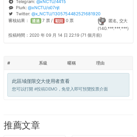
Telegram:
@
xNCTU
/4415
Plurk:
@
xNCTU
/o07njt
Twitter:
@
x_NCTU
/1305754482521681920
審核結果：
7
票 /
0
票
匿名, 交大
通過
駁回
(140.***.***.***)
投稿時間：
2020 年 09 月 14 日 22:19 (71 個月前)
#
系級
暱稱
理由
此區域僅限交大使用者查看
您可以打開
#投稿DEMO
，免登入即可預覽投票介面
推薦文章