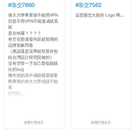
#靠交7860
#靠交7562
偉大大學畢業後不能用VPN
這是陽交大新的 Logo 嗎...
但是不用VPN不能進成績系
統
是在哈囉？？？？
有空在那邊發內容超智障的
品牌形象問卷
（應該還是花學校預算外包
給台灣設計研究院做的）
沒有空管一下自己耍低能搞
出的bug
幾年前的高中成績都還能看
剛畢業的偉大大學成績不能
看
77777...
點擊打開全文
點擊打開全文