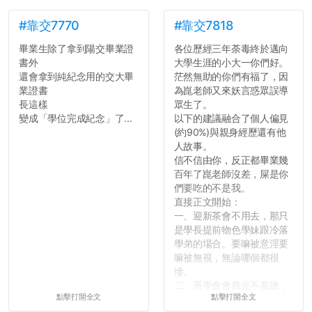
#靠交7770
#靠交7818
畢業生除了拿到陽交畢業證
各位歷經三年荼毒終於邁向
書外
大學生涯的小大一你們好。
還會拿到純紀念用的交大畢
茫然無助的你們有福了，因
業證書
為崑老師又來妖言惑眾誤導
長這樣
眾生了。
變成「學位完成紀念」了...
以下的建議融合了個人偏見
(約90%)與親身經歷還有他
人故事。
信不信由你，反正都畢業幾
百年了崑老師沒差，屎是你
們要吃的不是我。
直接正文開始：
一、迎新茶會不用去，那只
是學長提前物色學妹跟冷落
學弟的場合。要嘛被意淫要
嘛被無視，無論哪個都很
慘。
二、系學會會費先不要繳，
點擊打開全文
點擊打開全文
很多人一路輕鬆自在到畢業