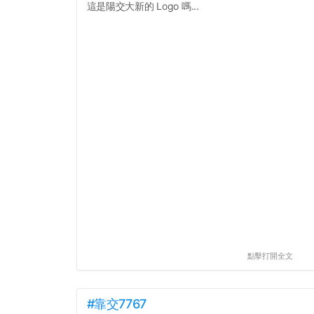
這是陽交大新的 Logo 嗎...
點擊打開全文
#靠交7767