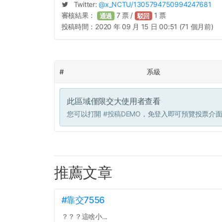
Twitter:
@
x_NCTU
/1305794750994247681
審核結果：
7
票 /
1
票
通過
駁回
投稿時間：
2020 年 09 月 15 日 00:51 (71 個月前)
#
系級
此區域僅限交大使用者查看
您可以打開
#投稿DEMO
，免登入即可預覽投票介
推薦文章
#靠交7556
？？？這啥小...