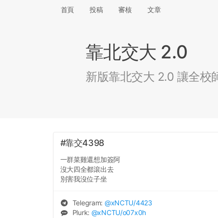
首頁
投稿
審核
文章
靠北交大 2.0
新版靠北交大 2.0 讓
#靠交4398
一群菜雞還想加簽阿
沒大四全都滾出去
別害我沒位子坐
Telegram:
@
xNCTU
/4423
Plurk:
@
xNCTU
/o07x0h