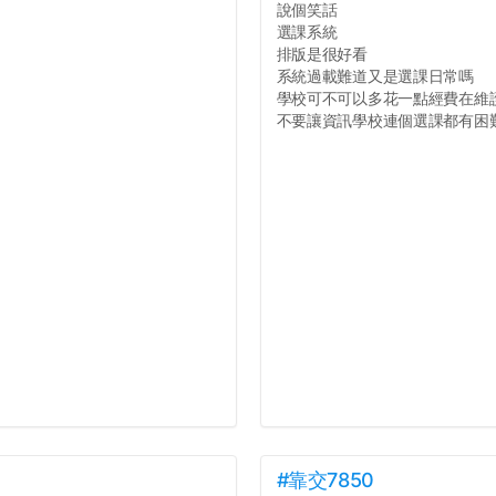
說個笑話
選課系統
排版是很好看
系統過載難道又是選課日常嗎
學校可不可以多花一點經費在維
不要讓資訊學校連個選課都有困難好
#靠交7850