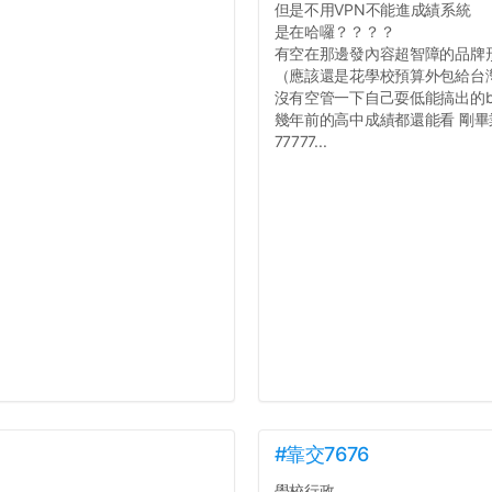
但是不用VPN不能進成績系統
是在哈囉？？？？
有空在那邊發內容超智障的品牌
（應該還是花學校預算外包給台
沒有空管一下自己耍低能搞出的b
幾年前的高中成績都還能看 剛
77777...
#靠交7676
學校行政...