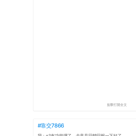
點擊打開全文
#靠交7866
我：e3有功能壞了，去意見回饋回報一下好了