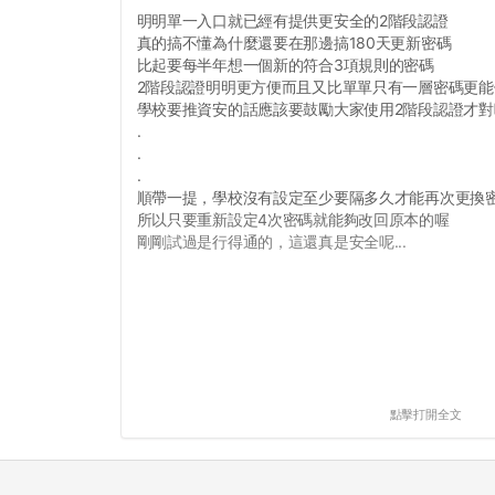
明明單一入口就已經有提供更安全的2階段認證
真的搞不懂為什麼還要在那邊搞180天更新密碼
比起要每半年想一個新的符合3項規則的密碼
2階段認證明明更方便而且又比單單只有一層密碼更能
學校要推資安的話應該要鼓勵大家使用2階段認證才對
.
.
.
順帶一提，學校沒有設定至少要隔多久才能再次更換
所以只要重新設定4次密碼就能夠改回原本的喔
剛剛試過是行得通的，這還真是安全呢...
點擊打開全文