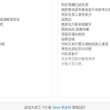
對於電機已經失望
能把整本課本吸收並不依靠考古
現在在系上還有多少
保護帳號安全
說實話
吧
教授也只看表面數字
既然如此 讀書幹嘛
背題目還比較快
如果這樣
密碼
竹科又有什麼立場抱怨新人素質
畢竟也是犯罪共同體
同樣看數字
先去學店刷分數再考研
好像才是正解...
由交大資工 112 級
Sean 韋詠祥
開發設計