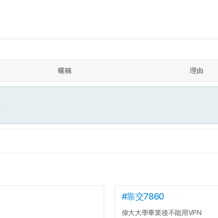
暱稱
理由
面
#靠交7860
偉大大學畢業後不能用VPN