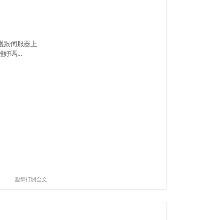
護跟伺服器上
嗎...
點擊打開全文