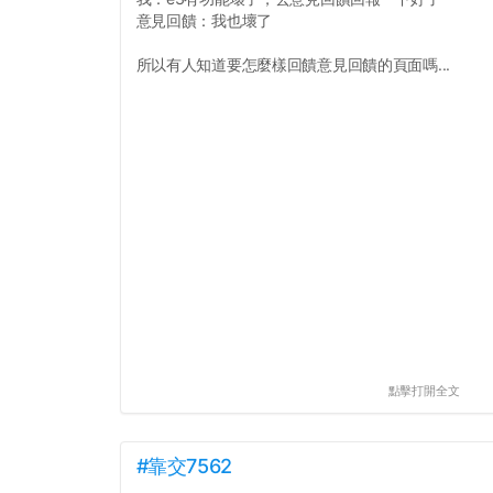
意見回饋：我也壞了
所以有人知道要怎麼樣回饋意見回饋的頁面嗎...
點擊打開全文
#靠交7562