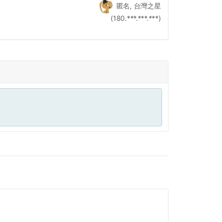
匿名, 台灣之星
(180.***.***.***)