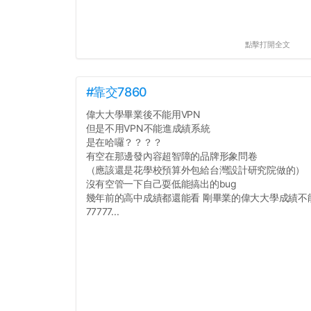
點擊打開全文
#靠交7860
偉大大學畢業後不能用VPN
但是不用VPN不能進成績系統
是在哈囉？？？？
有空在那邊發內容超智障的品牌形象問卷
（應該還是花學校預算外包給台灣設計研究院做的）
沒有空管一下自己耍低能搞出的bug
幾年前的高中成績都還能看 剛畢業的偉大大學成績不
77777...