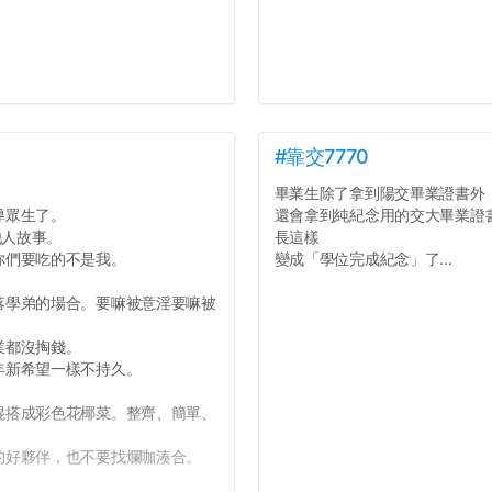
#靠交7770
。
畢業生除了拿到陽交畢業證書外
導眾生了。
還會拿到純紀念用的交大畢業證
他人故事。
長這樣
你們要吃的不是我。
變成「學位完成紀念」了...
落學弟的場合。要嘛被意淫要嘛被
業都沒掏錢。
年新希望一樣不持久。
混搭成彩色花椰菜。整齊、簡單、
的好夥伴，也不要找爛咖湊合。