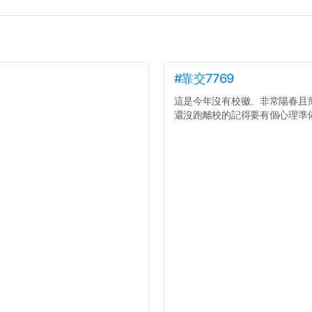
#靠交7769
這是今年沒有校徽、非常陽春且
還沒跑離校的記得要有個心理準備.