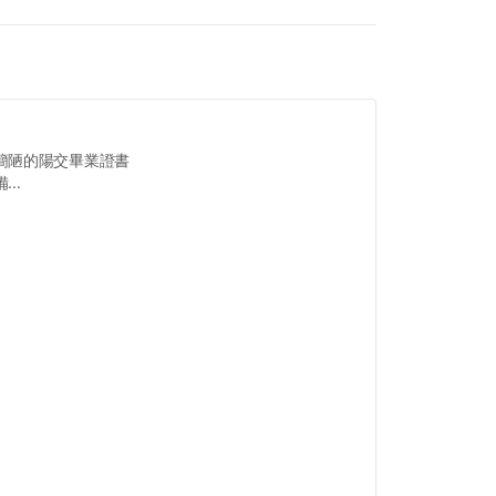
簡陋的陽交畢業證書
..