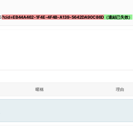
5
?cid=EB44A462-1F4E-4F4B-A139-5642DA90C86D
（連結已失效）
暱稱
理由
面