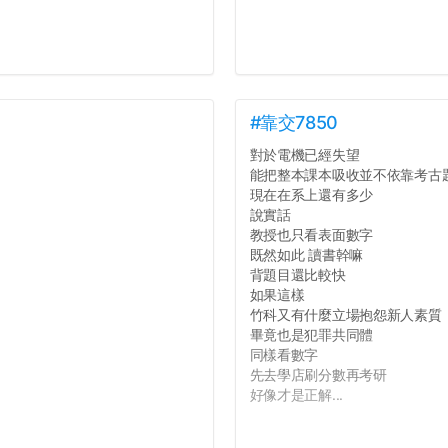
#靠交7850
對於電機已經失望
能把整本課本吸收並不依靠考古
現在在系上還有多少
說實話
教授也只看表面數字
既然如此 讀書幹嘛
背題目還比較快
如果這樣
竹科又有什麼立場抱怨新人素質
畢竟也是犯罪共同體
同樣看數字
先去學店刷分數再考研
好像才是正解...