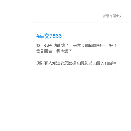
點擊打開全文
#靠交7866
我：e3有功能壞了，去意見回饋回報一下好了
意見回饋：我也壞了
所以有人知道要怎麼樣回饋意見回饋的頁面嗎...