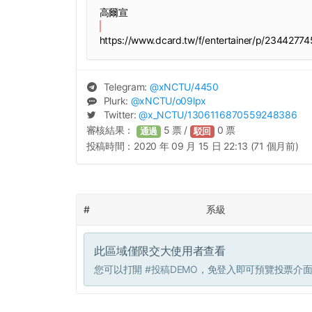
高爾宣
https://www.dcard.tw/f/entertainer/p/23442774
Telegram:
@
xNCTU
/4450
Plurk:
@
xNCTU
/o09lpx
Twitter:
@
x_NCTU
/1306116870559248386
審核結果：
5
票 /
0
票
通過
駁回
投稿時間：
2020 年 09 月 15 日 22:13 (71 個月前)
#
系級
此區域僅限交大使用者查看
您可以打開
#投稿DEMO
，免登入即可預覽投票介