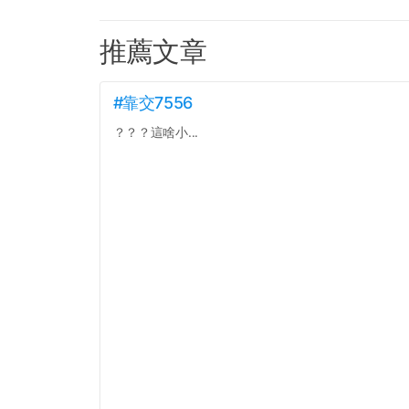
推薦文章
#靠交7556
？？？這啥小...