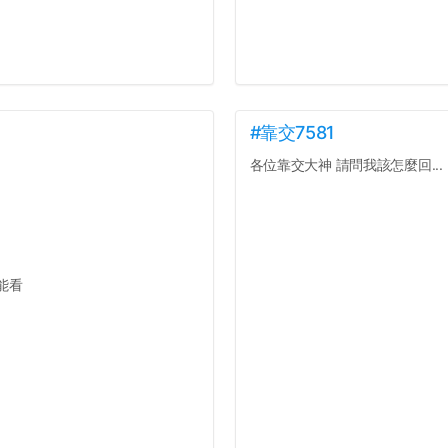
#靠交7581
各位靠交大神 請問我該怎麼回...
能看