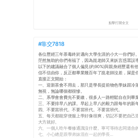
點擊打開全文
#靠交7818
各位歷經三年荼毒終於邁向大學生涯的小大一你們好
茫然無助的你們有福了，因為崑老師又來妖言惑眾誤
以下的建議融合了個人偏見(約90%)與親身經歷還有
信不信由你，反正都畢業幾百年了崑老師沒差，屎是
直接正文開始：
一、迎新茶會不用去，那只是學長提前物色學妹跟冷
無視，無論哪個都很慘。
二、系學會會費先不要繳，很多人一路輕鬆自在到畢
三、不要排早八的課。早起上早八的毅力跟每年的新
四、不要當班代。不要當班代。不要當班代。
五、每天都能穿便服上學好像很爽，切記不要把自己
大方就好。
六、一個人吃午餐修通識沒什麼。寧可等待志同道合
七、小心總是跟學弟妹混在一起的學長...