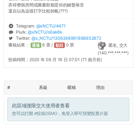
弄得整個房間或圖書館都是你的鍵盤噪音
還自以為這樣打字比較帥氣(???)
Telegram:
@
xNCTU
/4471
Plurk:
@
xNCTU
/o0ak6k
Twitter:
@
x_NCTU
/1306248991898652672
審核結果：
6
票 /
0
票
匿名, 交大
通過
駁回
(140.***.***.***)
投稿時間：
2020 年 09 月 16 日 07:01 (71 個月前)
#
系級
暱稱
理由
此區域僅限交大使用者查看
您可以打開
#投稿DEMO
，免登入即可預覽投票介面