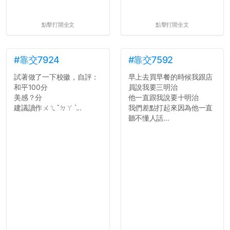
點擊打開全文
點擊打開全文
#靠交7924
#靠交7592
試著做了一下校徽，自評：
早上去買早餐的時候我跟店
和平100分
員說我要三明治
美感？分
他一直跟我說要十明治
建議讀作ㄨㄟˇㄉㄚˋ...
我們差點打起來因為他一直
聽不懂人話...