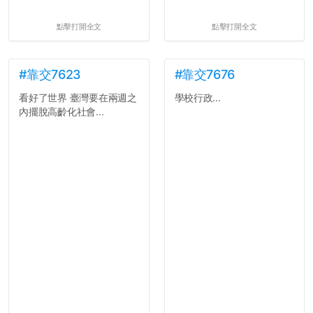
點擊打開全文
點擊打開全文
#靠交7623
#靠交7676
看好了世界 臺灣要在兩週之
學校行政...
內擺脫高齡化社會...