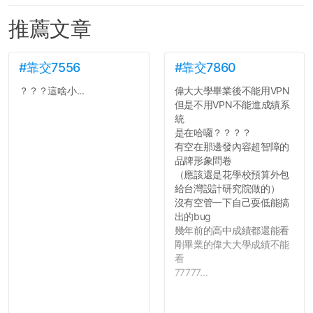
推薦文章
#靠交7556
#靠交7860
？？？這啥小...
偉大大學畢業後不能用VPN
但是不用VPN不能進成績系
統
是在哈囉？？？？
有空在那邊發內容超智障的
品牌形象問卷
（應該還是花學校預算外包
給台灣設計研究院做的）
沒有空管一下自己耍低能搞
出的bug
幾年前的高中成績都還能看
剛畢業的偉大大學成績不能
看
77777...