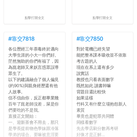
點擊打開全文
點擊打開全文
#靠交7818
#靠交7850
各位歷經三年荼毒終於邁向
對於電機已經失望
大學生涯的小大一你們好。
能把整本課本吸收並不依靠
茫然無助的你們有福了，因
考古題的人
為崑老師又來妖言惑眾誤導
現在在系上還有多少
眾生了。
說實話
以下的建議融合了個人偏見
教授也只看表面數字
(約90%)與親身經歷還有他
既然如此 讀書幹嘛
人故事。
背題目還比較快
信不信由你，反正都畢業幾
如果這樣
百年了崑老師沒差，屎是你
竹科又有什麼立場抱怨新人
們要吃的不是我。
素質
直接正文開始：
畢竟也是犯罪共同體
一、迎新茶會不用去，那只
同樣看數字
是學長提前物色學妹跟冷落
先去學店刷分數再考研
學弟的場合。要嘛被意淫要
好像才是正解...