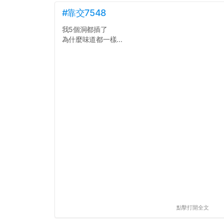
#靠交7548
我5個洞都插了
為什麼味道都一樣...
點擊打開全文