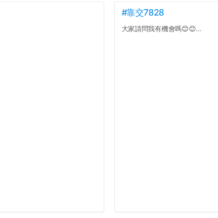
#靠交7828
大家請問我有機會嗎😊😊...