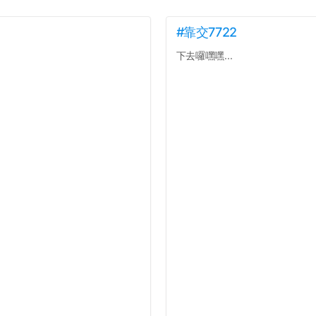
#靠交7722
下去囉嘿嘿...