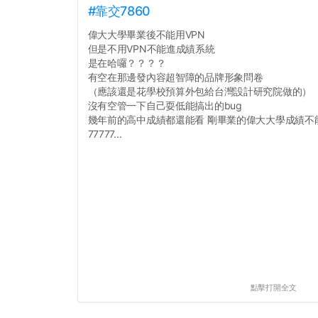
#靠交7860
偉大大學畢業後不能用VPN
但是不用VPN不能進成績系統
是在哈囉？？？？
有空在那邊發內容超智障的品牌形象問卷
（應該還是花學校預算外包給台灣設計研究院做的）
沒有空管一下自己耍低能搞出的bug
幾年前的高中成績都還能看 剛畢業的偉大大學成績不
77777...
點擊打開全文