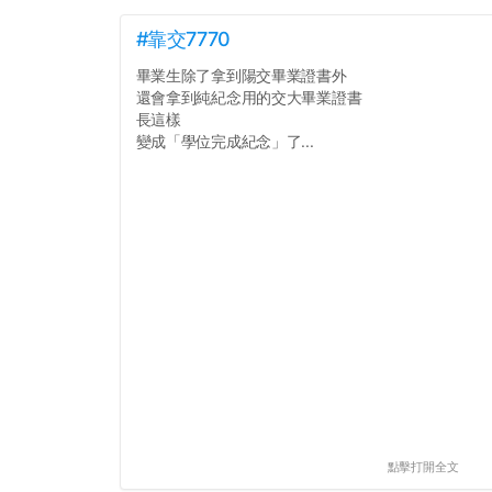
#靠交7770
畢業生除了拿到陽交畢業證書外
還會拿到純紀念用的交大畢業證書
長這樣
變成「學位完成紀念」了...
點擊打開全文