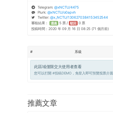
Telegram:
@
xNCTU
/4475
Plurk:
@
xNCTU
/o0apvh
Twitter:
@
x_NCTU
/1306270384153452544
審核結果：
5
票 /
0
票
通過
駁回
投稿時間：
2020 年 09 月 16 日 08:25 (71 個月前)
#
系級
此區域僅限交大使用者查看
您可以打開
#投稿DEMO
，免登入即可預覽投票介
推薦文章