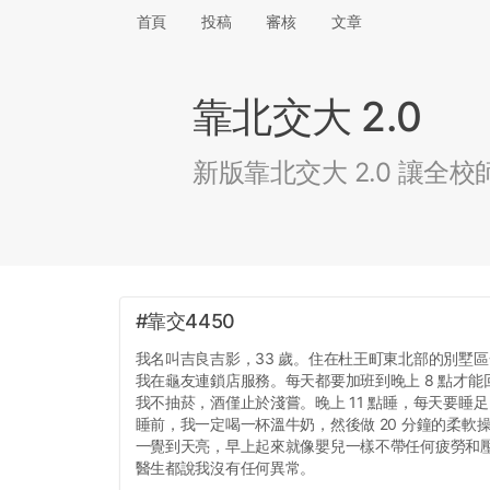
首頁
投稿
審核
文章
靠北交大 2.0
新版靠北交大 2.0 讓
#靠交4450
我名叫吉良吉影，33 歲。住在杜王町東北部的別墅
我在龜友連鎖店服務。每天都要加班到晚上 8 點才能
我不抽菸，酒僅止於淺嘗。晚上 11 點睡，每天要睡足 
睡前，我一定喝一杯溫牛奶，然後做 20 分鐘的柔軟
一覺到天亮，早上起來就像嬰兒一樣不帶任何疲勞和
醫生都說我沒有任何異常。