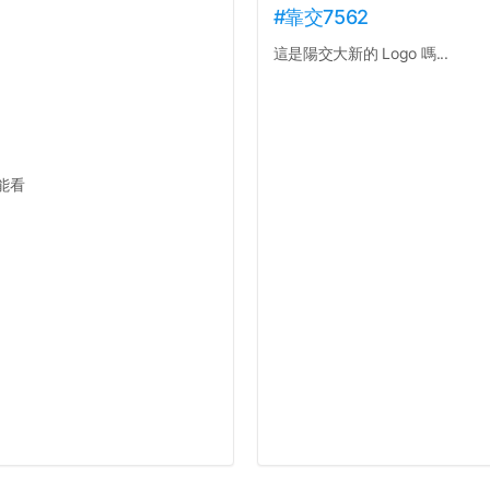
#靠交7562
這是陽交大新的 Logo 嗎...
能看