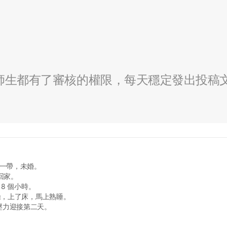
全校師生都有了審核的權限，每天穩定發出投稿
區一帶，未婚。
回家。
8 個小時。
操，上了床，馬上熟睡。
壓力迎接第二天。