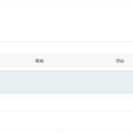
暱稱
理由
面