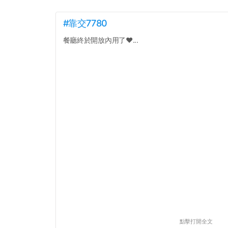
#靠交7780
餐廳終於開放內用了❤️...
點擊打開全文