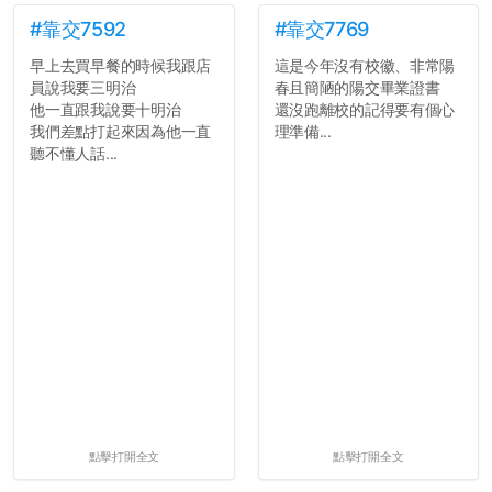
#靠交7592
#靠交7769
早上去買早餐的時候我跟店
這是今年沒有校徽、非常陽
員說我要三明治
春且簡陋的陽交畢業證書
他一直跟我說要十明治
還沒跑離校的記得要有個心
我們差點打起來因為他一直
理準備...
聽不懂人話...
點擊打開全文
點擊打開全文