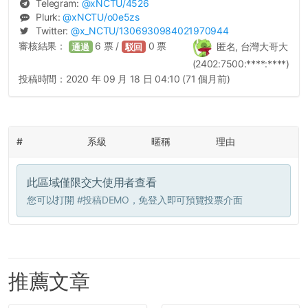
Telegram:
@
xNCTU
/4526
Plurk:
@
xNCTU
/o0e5zs
Twitter:
@
x_NCTU
/1306930984021970944
審核結果：
6
票 /
0
票
匿名, 台灣大哥大
通過
駁回
(2402:7500:****:****)
投稿時間：
2020 年 09 月 18 日 04:10 (71 個月前)
#
系級
暱稱
理由
此區域僅限交大使用者查看
您可以打開
#投稿DEMO
，免登入即可預覽投票介面
推薦文章