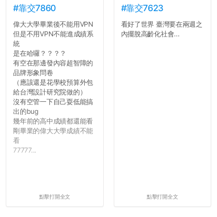
#靠交7860
#靠交7623
偉大大學畢業後不能用VPN
看好了世界 臺灣要在兩週之
但是不用VPN不能進成績系
內擺脫高齡化社會...
統
是在哈囉？？？？
有空在那邊發內容超智障的
品牌形象問卷
（應該還是花學校預算外包
給台灣設計研究院做的）
沒有空管一下自己耍低能搞
出的bug
幾年前的高中成績都還能看
剛畢業的偉大大學成績不能
看
77777...
點擊打開全文
點擊打開全文