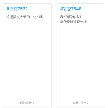
#靠交7562
#靠交7548
這是陽交大新的 Logo 嗎...
我5個洞都插了
為什麼味道都一樣...
點擊打開全文
點擊打開全文