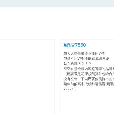
面
#靠交7860
偉大大學畢業後不能用VPN
但是不用VPN不能進成績系統
是在哈囉？？？？
有空在那邊發內容超智障的品牌
（應該還是花學校預算外包給台
沒有空管一下自己耍低能搞出的b
幾年前的高中成績都還能看 剛
77777...