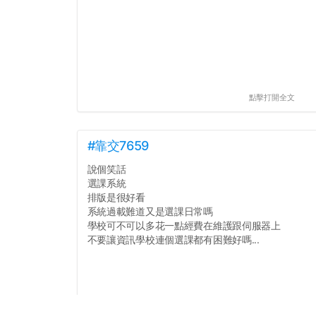
點擊打開全文
#靠交7659
說個笑話
選課系統
排版是很好看
系統過載難道又是選課日常嗎
學校可不可以多花一點經費在維護跟伺服器上
不要讓資訊學校連個選課都有困難好嗎...