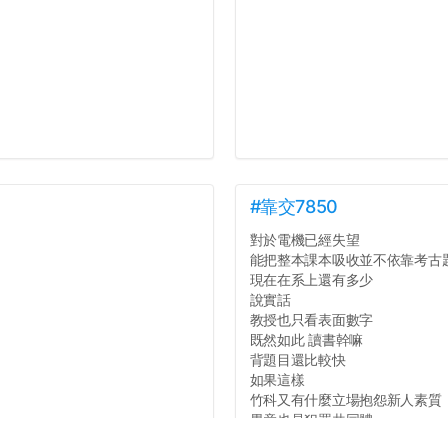
#靠交7850
對於電機已經失望
能把整本課本吸收並不依靠考古
現在在系上還有多少
說實話
教授也只看表面數字
既然如此 讀書幹嘛
背題目還比較快
如果這樣
竹科又有什麼立場抱怨新人素質
畢竟也是犯罪共同體
同樣看數字