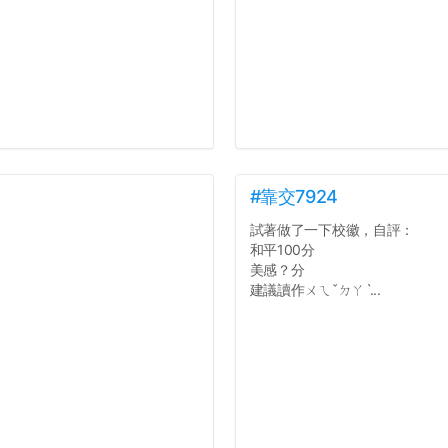
#靠交7924
試著做了一下校徽，自評：
和平100分
美感？分
建議讀作ㄨㄟˇㄉㄚˋ...