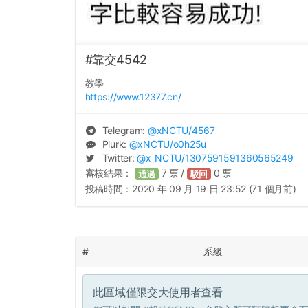
#靠交4542
教學
https://www.12377.cn/
Telegram:
@
xNCTU
/4567
Plurk:
@
xNCTU
/o0h25u
Twitter:
@
x_NCTU
/1307591591360565249
審核結果：
7
票 /
0
票
通過
駁回
投稿時間：
2020 年 09 月 19 日 23:52 (71 個月前)
#
系級
此區域僅限交大使用者查看