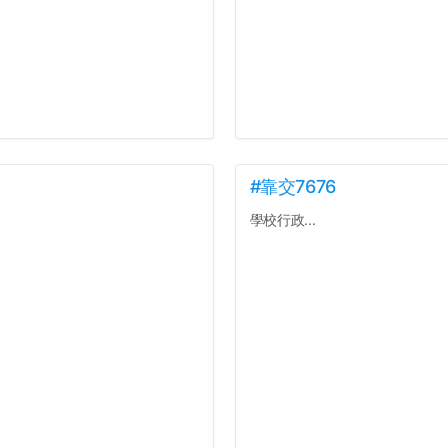
#靠交7676
學校行政...