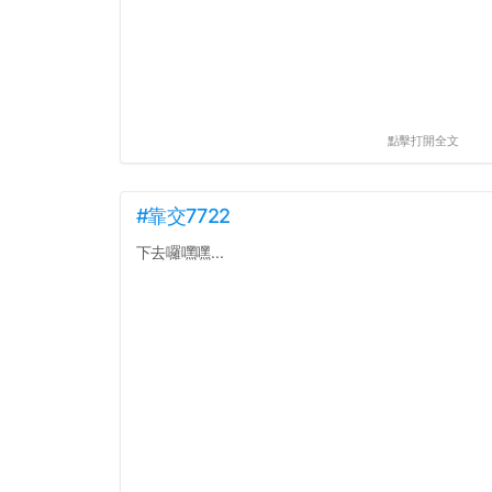
點擊打開全文
#靠交7722
下去囉嘿嘿...