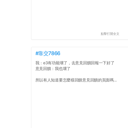
點擊打開全文
#靠交7866
我：e3有功能壞了，去意見回饋回報一下好了
意見回饋：我也壞了
所以有人知道要怎麼樣回饋意見回饋的頁面嗎...