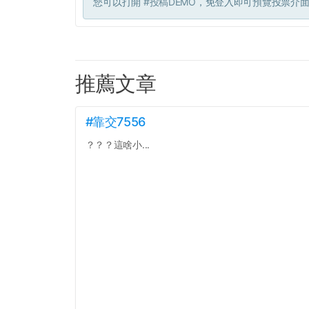
您可以打開
#投稿DEMO
，免登入即可預覽投票介
推薦文章
#靠交7556
？？？這啥小...