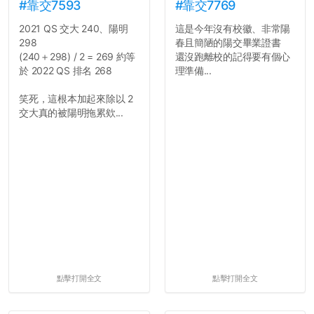
#靠交7593
#靠交7769
2021 QS 交大 240、陽明
這是今年沒有校徽、非常陽
298
春且簡陋的陽交畢業證書
(240＋298) / 2 = 269 約等
還沒跑離校的記得要有個心
於 2022 QS 排名 268
理準備...
笑死，這根本加起來除以 2
交大真的被陽明拖累欸...
點擊打開全文
點擊打開全文