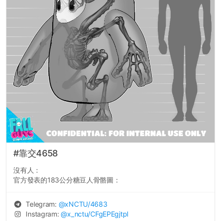
#靠交4658
沒有人：
官方發表的183公分糖豆人骨骼圖：
Telegram:
@
xNCTU
/4683
Instagram:
@
x_nctu
/CFgEPEgjtpl