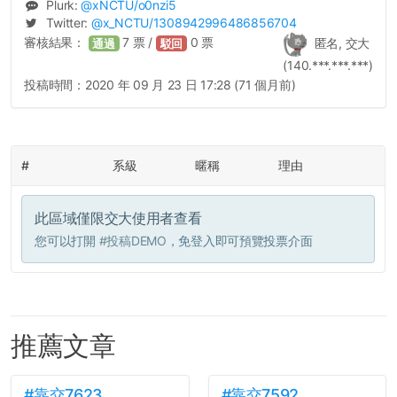
Plurk:
@
xNCTU
/o0nzi5
Twitter:
@
x_NCTU
/1308942996486856704
審核結果：
7
票 /
0
票
匿名, 交大
通過
駁回
(140.***.***.***)
投稿時間：
2020 年 09 月 23 日 17:28 (71 個月前)
#
系級
暱稱
理由
此區域僅限交大使用者查看
您可以打開
#投稿DEMO
，免登入即可預覽投票介面
推薦文章
#靠交7623
#靠交7592