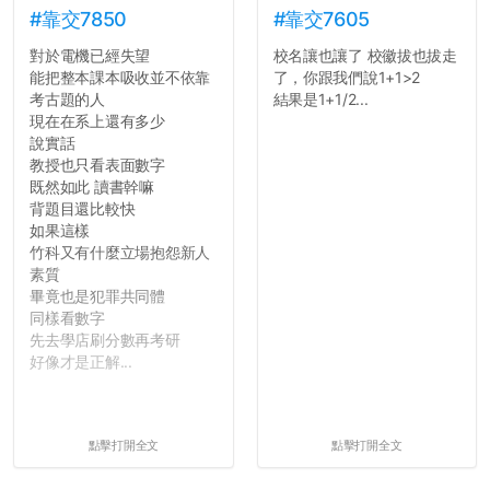
#靠交7850
#靠交7605
對於電機已經失望
校名讓也讓了 校徽拔也拔走
能把整本課本吸收並不依靠
了，你跟我們說1+1>2
考古題的人
結果是1+1/2...
現在在系上還有多少
說實話
教授也只看表面數字
既然如此 讀書幹嘛
背題目還比較快
如果這樣
竹科又有什麼立場抱怨新人
素質
畢竟也是犯罪共同體
同樣看數字
先去學店刷分數再考研
好像才是正解...
點擊打開全文
點擊打開全文