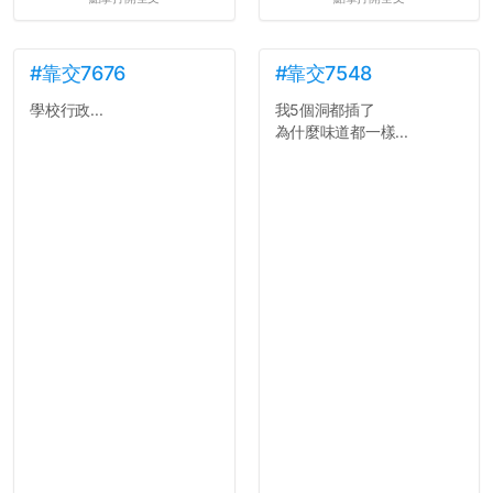
#靠交7676
#靠交7548
學校行政...
我5個洞都插了
為什麼味道都一樣...