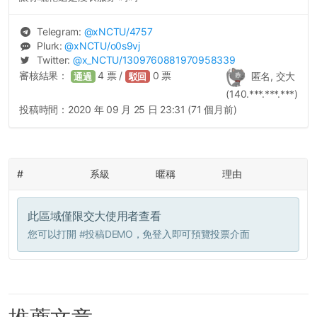
Telegram:
@
xNCTU
/4757
Plurk:
@
xNCTU
/o0s9vj
Twitter:
@
x_NCTU
/1309760881970958339
審核結果：
4
票 /
0
票
匿名, 交大
通過
駁回
(140.***.***.***)
投稿時間：
2020 年 09 月 25 日 23:31 (71 個月前)
#
系級
暱稱
理由
此區域僅限交大使用者查看
您可以打開
#投稿DEMO
，免登入即可預覽投票介面