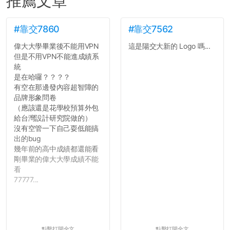
推薦文章
#靠交7860
#靠交7562
偉大大學畢業後不能用VPN
這是陽交大新的 Logo 嗎...
但是不用VPN不能進成績系
統
是在哈囉？？？？
有空在那邊發內容超智障的
品牌形象問卷
（應該還是花學校預算外包
給台灣設計研究院做的）
沒有空管一下自己耍低能搞
出的bug
幾年前的高中成績都還能看
剛畢業的偉大大學成績不能
看
77777...
點擊打開全文
點擊打開全文