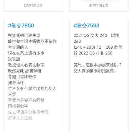
二、系學會會費先不要繳，
點擊打開全文
點擊打開全文
很多人一路輕鬆自在到畢業
都沒掏錢。
三、不要排早八的課。早起
上早八的毅力跟每年的新年
#靠交7850
#靠交7593
新希望一樣不持久。
對於電機已經失望
2021 QS 交大 240、陽明
四、不要當班代。不要當班
能把整本課本吸收並不依靠
298
代。不要當班代。
考古題的人
(240＋298) / 2 = 269 約等
五、每天都能穿便服上學好
現在在系上還有多少
於 2022 QS 排名 268
像很爽，切記不要把自己混
說實話
搭成彩色花椰菜。整齊、簡
教授也只看表面數字
笑死，這根本加起來除以 2
單、大方就好。
既然如此 讀書幹嘛
交大真的被陽明拖累欸...
六、一個人吃午餐修通識沒
背題目還比較快
什麼。寧可等待志同道合的
如果這樣
好夥伴，也不要找爛咖湊
竹科又有什麼立場抱怨新人
合。
素質
七、小心總是跟學弟妹混在
畢竟也是犯罪共同體
一起的學長...
同樣看數字
先去學店刷分數再考研
好像才是正解...