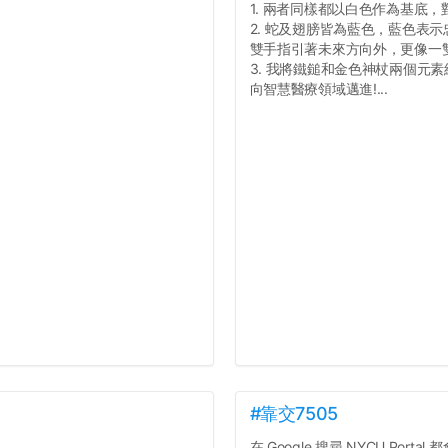
1. 兩者同樣都以白色作為基底
2. 蛇及翅膀皆為藍色，藍色表
雙手指引著未來方向外，更像一
3. 我將鐵鎚和金色神杖兩個元
向智慧醫療領域邁進!...
#靠交7505
在 Google 搜尋 NYCU Portal 都會