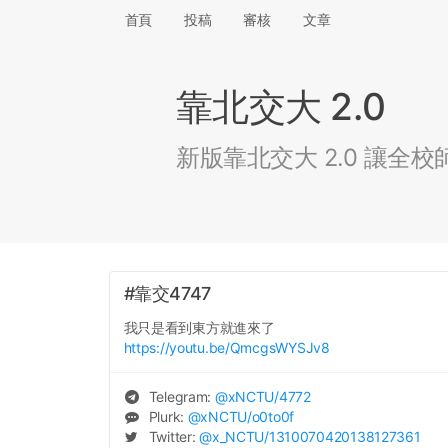
首頁
投稿
審核
文章
靠北交大 2.0
新版靠北交大 2.0 讓
#靠交4747
我只是看到東方就進來了
https://youtu.be/QmcgsWYSJv8
Telegram:
@
xNCTU
/4772
Plurk:
@
xNCTU
/o0to0f
Twitter:
@
x_NCTU
/1310070420138127361