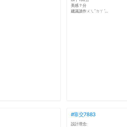
美感？分
建議讀作ㄨㄟˇㄉㄚˋ...
#靠交7883
設計理念: