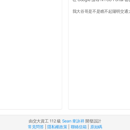
我大谷哥是不是瞧不起陽明交通大學
由交大資工 112 級
Sean 韋詠祥
開發設計
常見問答
|
隱私權政策
|
聯絡信箱
|
原始碼