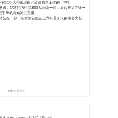
，對於陽明大學來說白色象徵醫事工作的「神聖」
示忠貞，我將蛇的翅膀和鐵砧融為一體，看起來除了像一
雙手承載著知識的重量。
素結合在一起，蛇攀附在鐵鎚上意味著未來的陽交大朝
點擊打開全文
被 auto-correct 到 NCU Portal