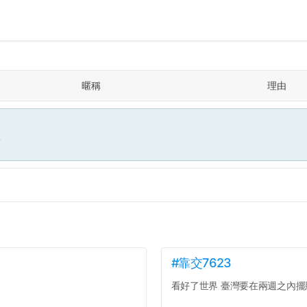
暱稱
理由
面
#靠交7623
看好了世界 臺灣要在兩週之內擺脫