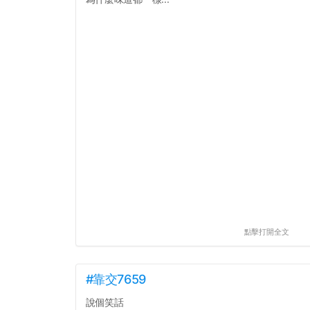
點擊打開全文
#靠交7659
說個笑話