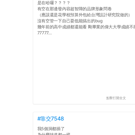
是在哈囉？？？？
有空在那邊發內容超智障的品牌形象問卷
（應該還是花學校預算外包給台灣設計研究院做的）
沒有空管一下自己耍低能搞出的bug
幾年前的高中成績都還能看 剛畢業的偉大大學成績不
77777...
點擊打開全文
#靠交7548
我5個洞都插了
為什麼味道都一樣...