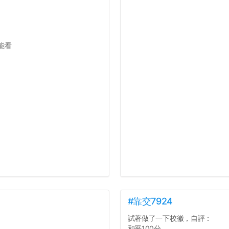
能看
#靠交7924
試著做了一下校徽，自評：
和平100分