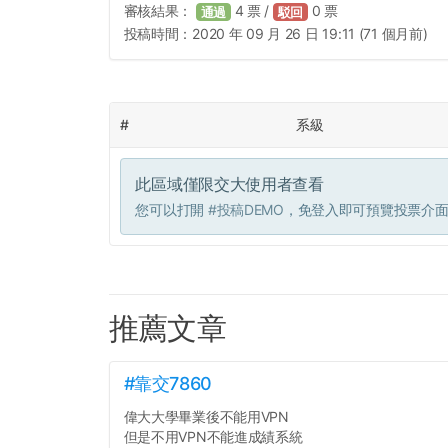
審核結果：
4
票 /
0
票
通過
駁回
投稿時間：
2020 年 09 月 26 日 19:11 (71 個月前)
#
系級
此區域僅限交大使用者查看
您可以打開
#投稿DEMO
，免登入即可預覽投票介
推薦文章
#靠交7860
偉大大學畢業後不能用VPN
但是不用VPN不能進成績系統