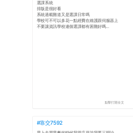
選課系統
排版是很好看
系統過載難道又是選課日常嗎
學校可不可以多花一點經費在維護跟伺服器上
不要讓資訊學校連個選課都有困難好嗎...
點擊打開全文
#靠交7592
早上去買早餐的時候我跟店員說我要三明治