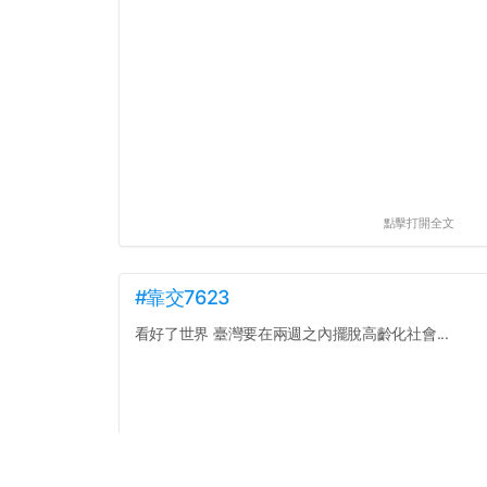
點擊打開全文
#靠交7623
看好了世界 臺灣要在兩週之內擺脫高齡化社會...