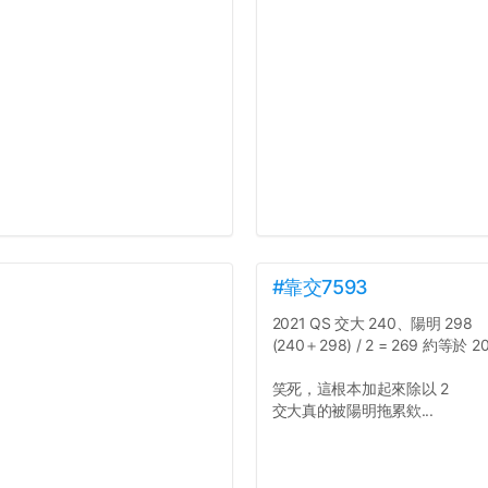
#靠交7593
2021 QS 交大 240、陽明 298
(240＋298) / 2 = 269 約等於 2
笑死，這根本加起來除以 2
交大真的被陽明拖累欸...