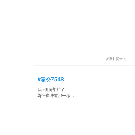
點擊打開全文
#靠交7548
我5個洞都插了
為什麼味道都一樣...