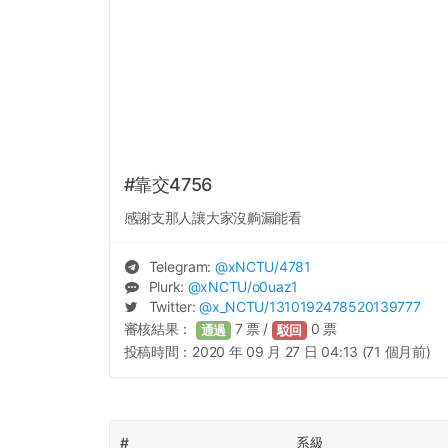
#靠交4756
感謝支那人讓大家沒齁漏能看
Telegram:
@
xNCTU
/4781
Plurk:
@
xNCTU
/o0uaz1
Twitter:
@
x_NCTU
/1310192478520139777
審核結果：
7
票 /
0
票
通過
駁回
投稿時間：
2020 年 09 月 27 日 04:13 (71 個月前)
#
系級