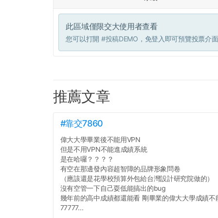
此區域僅限交大使用者查看
您可以打開
#投稿DEMO
，免登入即可預覽投票介
推薦文章
#靠交7860
偉大大學畢業後不能用VPN
但是不用VPN不能進成績系統
是在哈囉？？？？
有空在那邊發內容超智障的品牌形象問卷
（應該還是花學校預算外包給台灣設計研究院做的）
沒有空管一下自己耍低能搞出的bug
幾年前的高中成績都還能看 剛畢業的偉大大學成績不
77777...