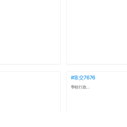
#靠交7676
學校行政...