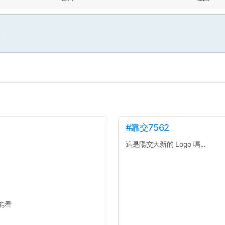
面
#靠交7562
這是陽交大新的 Logo 嗎...
能看