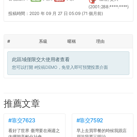
(2001:288:****:****)
投稿時間：
2020 年 09 月 27 日 05:09 (71 個月前)
#
系級
暱稱
理由
此區域僅限交大使用者查看
您可以打開
#投稿DEMO
，免登入即可預覽投票介面
推薦文章
#靠交7623
#靠交7592
看好了世界 臺灣要在兩週之
早上去買早餐的時候我跟店
內擺脫高齡化社會...
員說我要三明治