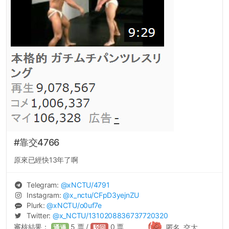
#靠交4766
原來已經快13年了啊
Telegram:
@
xNCTU
/4791
Instagram:
@
x_nctu
/CFpD3yejnZU
Plurk:
@
xNCTU
/o0uf7e
Twitter:
@
x_NCTU
/1310208836737720320
審核結果：
5
票 /
0
票
匿名, 交大
通過
駁回