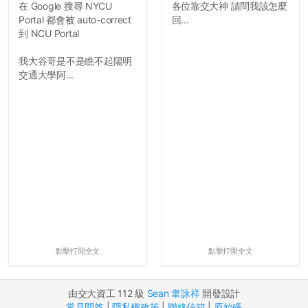
在 Google 搜尋 NYCU
各位靠交大神 請問我該怎麼
Portal 都會被 auto-correct
回...
到 NCU Portal
我大谷哥是不是瞧不起陽明
交通大學阿...
點擊打開全文
點擊打開全文
由交大資工 112 級
Sean 韋詠祥
開發設計
常見問答
|
隱私權政策
|
聯絡信箱
|
原始碼