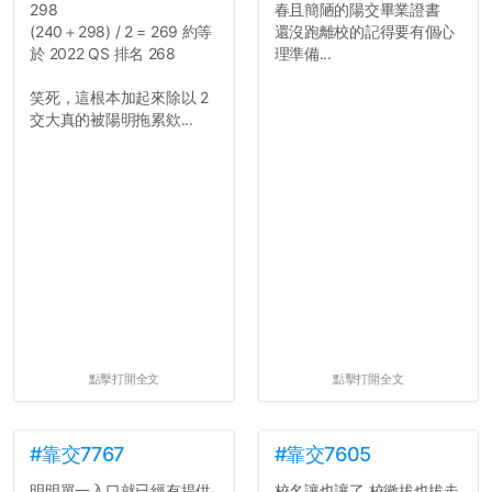
298
春且簡陋的陽交畢業證書
(240＋298) / 2 = 269 約等
還沒跑離校的記得要有個心
於 2022 QS 排名 268
理準備...
笑死，這根本加起來除以 2
交大真的被陽明拖累欸...
點擊打開全文
點擊打開全文
#靠交7767
#靠交7605
明明單一入口就已經有提供
校名讓也讓了 校徽拔也拔走