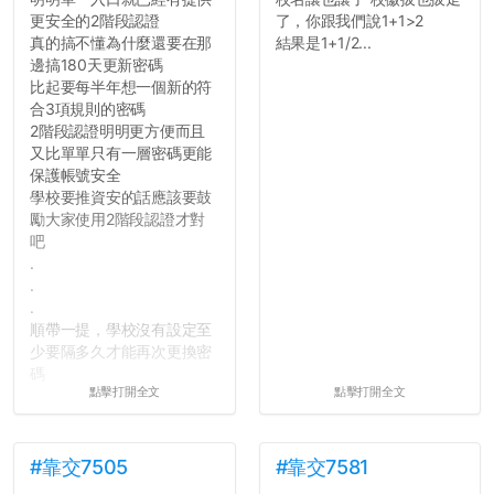
更安全的2階段認證
了，你跟我們說1+1>2
真的搞不懂為什麼還要在那
結果是1+1/2...
邊搞180天更新密碼
比起要每半年想一個新的符
合3項規則的密碼
2階段認證明明更方便而且
又比單單只有一層密碼更能
保護帳號安全
學校要推資安的話應該要鼓
勵大家使用2階段認證才對
吧
.
.
.
順帶一提，學校沒有設定至
少要隔多久才能再次更換密
碼
點擊打開全文
點擊打開全文
所以只要重新設定4次密碼
就能夠改回原本的喔
剛剛試過是行得通的，這還
真是安全呢...
#靠交7505
#靠交7581