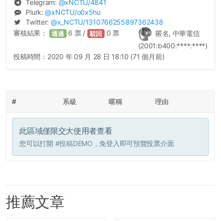
Telegram:
@
xNCTU
/4841
Plurk:
@
xNCTU
/o0x5hu
Twitter:
@
x_NCTU
/1310766255897362438
審核結果：
6
票 /
0
票
匿名, 中華電信
通過
駁回
(2001:b400:****:****)
投稿時間：
2020 年 09 月 28 日 18:10 (71 個月前)
#
系級
暱稱
理由
此區域僅限交大使用者查看
您可以打開
#投稿DEMO
，免登入即可預覽投票介面
推薦文章