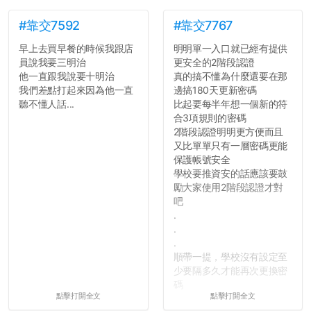
#靠交7592
#靠交7767
早上去買早餐的時候我跟店
明明單一入口就已經有提供
員說我要三明治
更安全的2階段認證
他一直跟我說要十明治
真的搞不懂為什麼還要在那
我們差點打起來因為他一直
邊搞180天更新密碼
聽不懂人話...
比起要每半年想一個新的符
合3項規則的密碼
2階段認證明明更方便而且
又比單單只有一層密碼更能
保護帳號安全
學校要推資安的話應該要鼓
勵大家使用2階段認證才對
吧
.
.
.
順帶一提，學校沒有設定至
少要隔多久才能再次更換密
碼
點擊打開全文
點擊打開全文
所以只要重新設定4次密碼