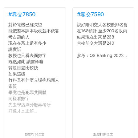
就能夠改回原本的喔
剛剛試過是行得通的，這還
真是安全呢...
#靠交7850
#靠交7590
對於電機已經失望
說好陽明交大各校後排名會
能把整本課本吸收並不依靠
在168預計 至少200名以內
考古題的人
結果現在出來是268
現在在系上還有多少
合校前交大還是240
說實話
教授也只看表面數字
參考：QS Ranking 2022...
既然如此 讀書幹嘛
背題目還比較快
如果這樣
竹科又有什麼立場抱怨新人
素質
畢竟也是犯罪共同體
同樣看數字
先去學店刷分數再考研
好像才是正解...
點擊打開全文
點擊打開全文