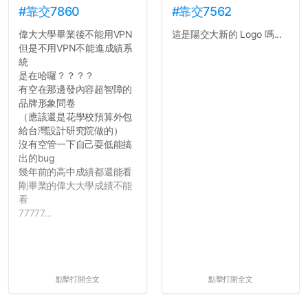
#靠交7860
#靠交7562
偉大大學畢業後不能用VPN
這是陽交大新的 Logo 嗎...
但是不用VPN不能進成績系
統
是在哈囉？？？？
有空在那邊發內容超智障的
品牌形象問卷
（應該還是花學校預算外包
給台灣設計研究院做的）
沒有空管一下自己耍低能搞
出的bug
幾年前的高中成績都還能看
剛畢業的偉大大學成績不能
看
77777...
點擊打開全文
點擊打開全文