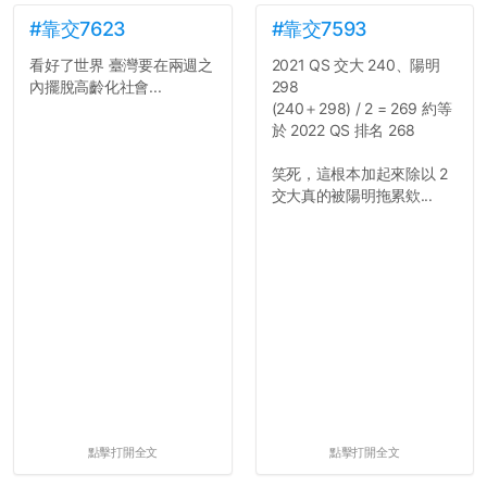
#靠交7623
#靠交7593
看好了世界 臺灣要在兩週之
2021 QS 交大 240、陽明
內擺脫高齡化社會...
298
(240＋298) / 2 = 269 約等
於 2022 QS 排名 268
笑死，這根本加起來除以 2
交大真的被陽明拖累欸...
點擊打開全文
點擊打開全文