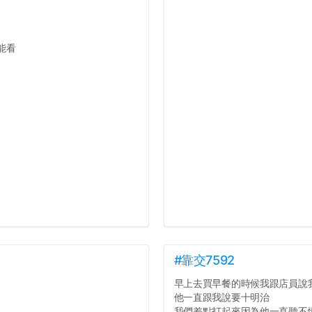
能看
#靠交7592
早上去買早餐的時候我跟店員說
他一直跟我說要十明治
我們差點打起來因為他一直聽不懂人