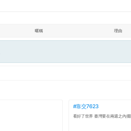
暱稱
理由
面
#靠交7623
看好了世界 臺灣要在兩週之內擺脫