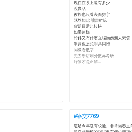
現在在系上還有多少
說實話
教授也只看表面數字
既然如此 讀書幹嘛
背題目還比較快
如果這樣
竹科又有什麼立場抱怨新人素質
畢竟也是犯罪共同體
同樣看數字
先去學店刷分數再考研
好像才是正解...
#靠交7769
這是今年沒有校徽、非常陽春且
還沒跑離校的記得要有個心理準備.