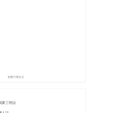
點擊打開全文
我要三明治
話...