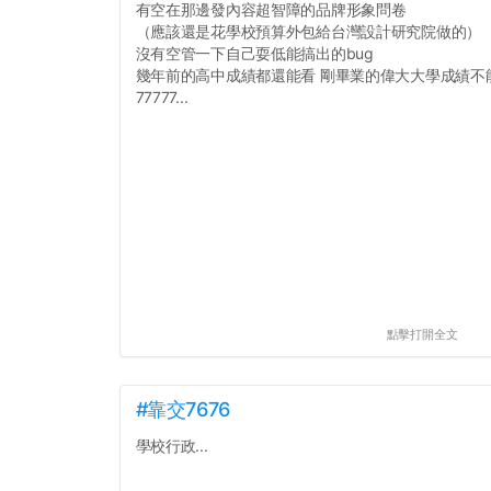
有空在那邊發內容超智障的品牌形象問卷
（應該還是花學校預算外包給台灣設計研究院做的）
沒有空管一下自己耍低能搞出的bug
幾年前的高中成績都還能看 剛畢業的偉大大學成績不
77777...
點擊打開全文
#靠交7676
學校行政...