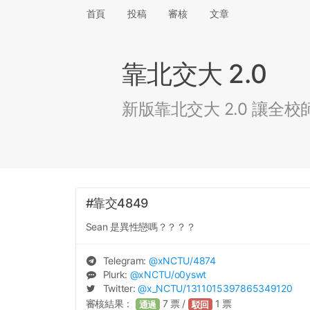
首頁
投稿
審核
文章
靠北交大 2.0
新版靠北交大 2.0 讓
#靠交4849
Sean 是異性戀嗎？？？？
Telegram:
@
xNCTU
/4874
Plurk:
@
xNCTU
/o0yswt
Twitter:
@
x_NCTU
/1311015397865349120
審核結果：
7
票 /
1
票
通過
駁回