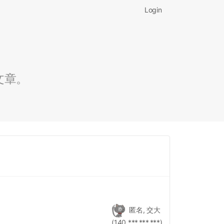
Login
文章。
匿名, 交大
(140.***.***.***)