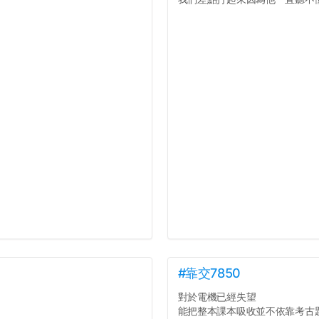
#靠交7850
對於電機已經失望
能把整本課本吸收並不依靠考古