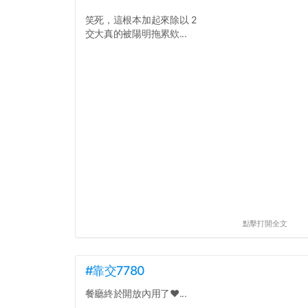
笑死，這根本加起來除以 2
交大真的被陽明拖累欸...
點擊打開全文
#靠交7780
餐廳終於開放內用了❤️...