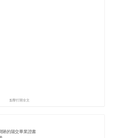
點擊打開全文
簡陋的陽交畢業證書
..