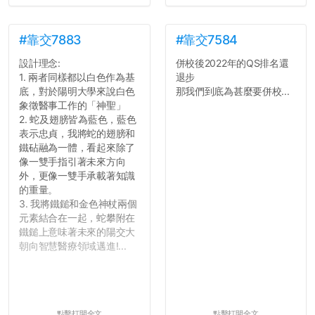
#靠交7883
#靠交7584
設計理念:
併校後2022年的QS排名還
1. 兩者同樣都以白色作為基
退步
底，對於陽明大學來說白色
那我們到底為甚麼要併校...
象徵醫事工作的「神聖」
2. 蛇及翅膀皆為藍色，藍色
表示忠貞，我將蛇的翅膀和
鐵砧融為一體，看起來除了
像一雙手指引著未來方向
外，更像一雙手承載著知識
的重量。
3. 我將鐵鎚和金色神杖兩個
元素結合在一起，蛇攀附在
鐵鎚上意味著未來的陽交大
朝向智慧醫療領域邁進!...
點擊打開全文
點擊打開全文