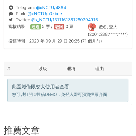
Telegram:
@
xNCTU
/4884
Plurk:
@
xNCTU
/o0zbce
Twitter:
@
x_NCTU
/1311161361280294916
審核結果：
5
票 /
0
票
匿名, 交大
通過
駁回
(2001:288:****:****)
投稿時間：
2020 年 09 月 29 日 20:25 (71 個月前)
#
系級
暱稱
理由
此區域僅限交大使用者查看
您可以打開
#投稿DEMO
，免登入即可預覽投票介面
推薦文章