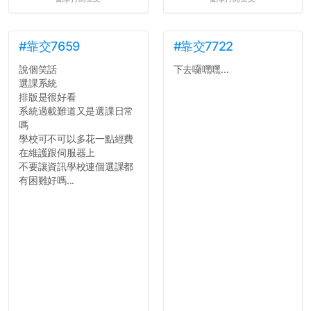
#靠交7659
#靠交7722
說個笑話
下去囉嘿嘿...
選課系統
排版是很好看
系統過載難道又是選課日常
嗎
學校可不可以多花一點經費
在維護跟伺服器上
不要讓資訊學校連個選課都
有困難好嗎...