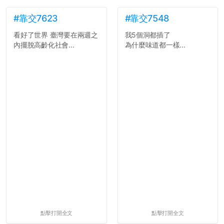
#靠交7623
#靠交7548
看好了世界 臺灣要在兩週之
我5個洞都插了
內擺脫高齡化社會...
為什麼味道都一樣...
點擊打開全文
點擊打開全文