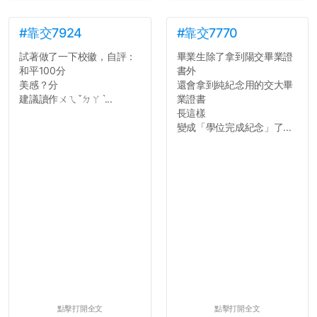
#靠交7924
#靠交7770
試著做了一下校徽，自評：
畢業生除了拿到陽交畢業證
和平100分
書外
美感？分
還會拿到純紀念用的交大畢
建議讀作ㄨㄟˇㄉㄚˋ...
業證書
長這樣
變成「學位完成紀念」了...
點擊打開全文
點擊打開全文