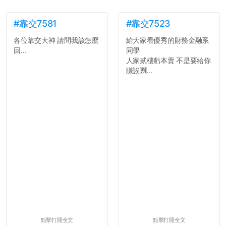
#靠交7581
#靠交7523
各位靠交大神 請問我該怎麼
給大家看優秀的財務金融系
回...
同學
人家貳樓虧本賣 不是要給你
賺誒🈹...
點擊打開全文
點擊打開全文