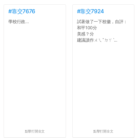
#靠交7676
#靠交7924
學校行政...
試著做了一下校徽，自評：
和平100分
美感？分
建議讀作ㄨㄟˇㄉㄚˋ...
點擊打開全文
點擊打開全文