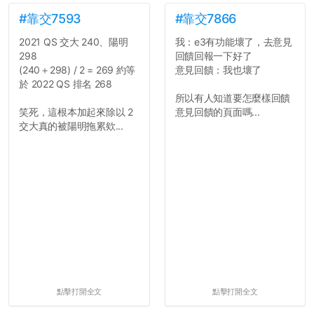
#靠交7593
#靠交7866
2021 QS 交大 240、陽明
我：e3有功能壞了，去意見
298
回饋回報一下好了
(240＋298) / 2 = 269 約等
意見回饋：我也壞了
於 2022 QS 排名 268
所以有人知道要怎麼樣回饋
笑死，這根本加起來除以 2
意見回饋的頁面嗎...
交大真的被陽明拖累欸...
點擊打開全文
點擊打開全文