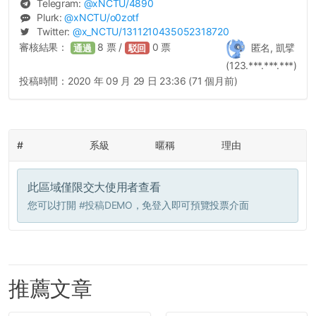
Telegram:
@
xNCTU
/4890
Plurk:
@
xNCTU
/o0zotf
Twitter:
@
x_NCTU
/1311210435052318720
審核結果：
8
票 /
0
票
匿名, 凱擘
通過
駁回
(123.***.***.***)
投稿時間：
2020 年 09 月 29 日 23:36 (71 個月前)
#
系級
暱稱
理由
此區域僅限交大使用者查看
您可以打開
#投稿DEMO
，免登入即可預覽投票介面
推薦文章