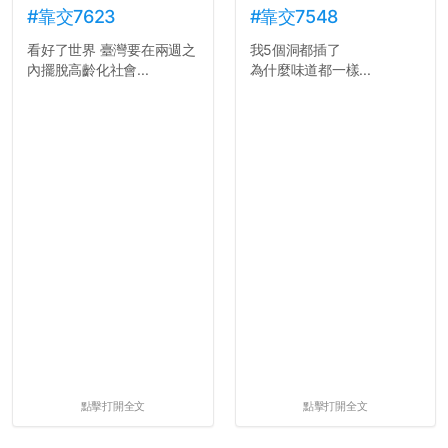
#靠交7623
#靠交7548
看好了世界 臺灣要在兩週之
我5個洞都插了
內擺脫高齡化社會...
為什麼味道都一樣...
點擊打開全文
點擊打開全文