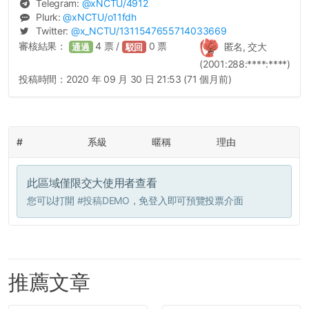
Telegram:
@
xNCTU
/4912
Plurk:
@
xNCTU
/o11fdh
Twitter:
@
x_NCTU
/1311547655714033669
審核結果：
4
票 /
0
票
匿名, 交大
通過
駁回
(2001:288:****:****)
投稿時間：
2020 年 09 月 30 日 21:53 (71 個月前)
#
系級
暱稱
理由
此區域僅限交大使用者查看
您可以打開
#投稿DEMO
，免登入即可預覽投票介面
推薦文章