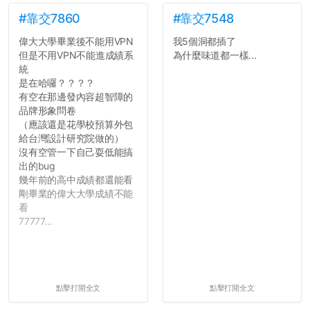
#靠交7860
#靠交7548
偉大大學畢業後不能用VPN
我5個洞都插了
但是不用VPN不能進成績系
為什麼味道都一樣...
統
是在哈囉？？？？
有空在那邊發內容超智障的
品牌形象問卷
（應該還是花學校預算外包
給台灣設計研究院做的）
沒有空管一下自己耍低能搞
出的bug
幾年前的高中成績都還能看
剛畢業的偉大大學成績不能
看
77777...
點擊打開全文
點擊打開全文