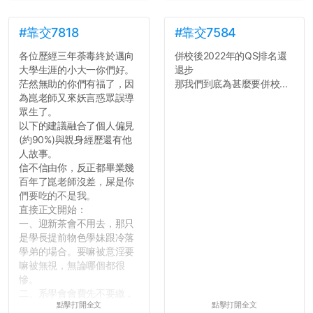
#靠交7818
#靠交7584
各位歷經三年荼毒終於邁向
併校後2022年的QS排名還
大學生涯的小大一你們好。
退步
茫然無助的你們有福了，因
那我們到底為甚麼要併校...
為崑老師又來妖言惑眾誤導
眾生了。
以下的建議融合了個人偏見
(約90%)與親身經歷還有他
人故事。
信不信由你，反正都畢業幾
百年了崑老師沒差，屎是你
們要吃的不是我。
直接正文開始：
一、迎新茶會不用去，那只
是學長提前物色學妹跟冷落
學弟的場合。要嘛被意淫要
嘛被無視，無論哪個都很
慘。
二、系學會會費先不要繳，
點擊打開全文
點擊打開全文
很多人一路輕鬆自在到畢業