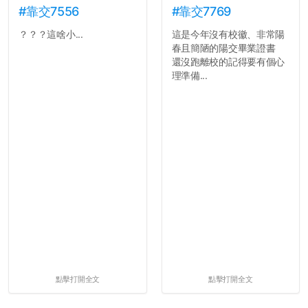
#靠交7556
#靠交7769
？？？這啥小...
這是今年沒有校徽、非常陽
春且簡陋的陽交畢業證書
還沒跑離校的記得要有個心
理準備...
點擊打開全文
點擊打開全文