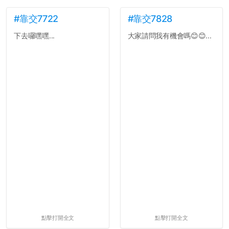
#靠交7722
#靠交7828
下去囉嘿嘿...
大家請問我有機會嗎😊😊...
點擊打開全文
點擊打開全文