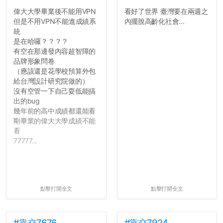
偉大大學畢業後不能用VPN
看好了世界 臺灣要在兩週之
但是不用VPN不能進成績系
內擺脫高齡化社會...
統
是在哈囉？？？？
有空在那邊發內容超智障的
品牌形象問卷
（應該還是花學校預算外包
給台灣設計研究院做的）
沒有空管一下自己耍低能搞
出的bug
幾年前的高中成績都還能看
剛畢業的偉大大學成績不能
看
77777...
點擊打開全文
點擊打開全文
#靠交7676
#靠交7924