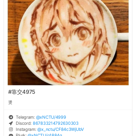
#靠交4975
燙
Telegram:
@
xNCTU
/4999
Discord:
867833214792630303
Instagram:
@
x_nctu
/CF84c3WjUbV
Plurk:
@
xNCTU
/o1884g