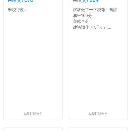
學校行政...
試著做了一下校徽，自評：
和平100分
美感？分
建議讀作ㄨㄟˇㄉㄚˋ...
點擊打開全文
點擊打開全文