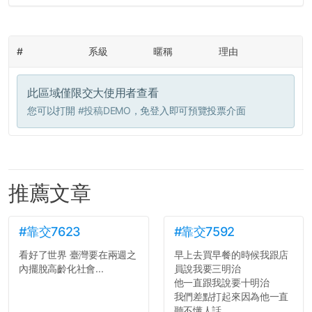
#
系級
暱稱
理由
此區域僅限交大使用者查看
您可以打開
#投稿DEMO
，免登入即可預覽投票介面
推薦文章
#靠交7623
#靠交7592
看好了世界 臺灣要在兩週之
早上去買早餐的時候我跟店
內擺脫高齡化社會...
員說我要三明治
他一直跟我說要十明治
我們差點打起來因為他一直
聽不懂人話...