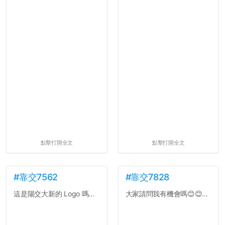
點擊打開全文
點擊打開全文
#靠交7562
#靠交7828
這是陽交大新的 Logo 嗎...
大家請問我有機會嗎😊😊...