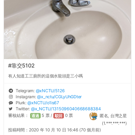
#靠交5102
有人知道工三廁所的這個水龍頭是三小嗎
Telegram:
@
xNCTU
/5126
Instagram:
@
x_nctu
/CGLyUhGDter
Plurk:
@
xNCTU
/o1is67
Twitter:
@
x_NCTU
/1315096040668688384
審核結果：
5
票 /
0
票
匿名, 台灣之星
通過
駁回
(1.***.***.***)
投稿時間：
2020 年 10 月 10 日 16:46 (70 個月前)