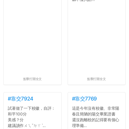
點擊打開全文
點擊打開全文
#靠交7924
#靠交7769
試著做了一下校徽，自評：
這是今年沒有校徽、非常陽
和平100分
春且簡陋的陽交畢業證書
美感？分
還沒跑離校的記得要有個心
建議讀作ㄨㄟˇㄉㄚˋ...
理準備...