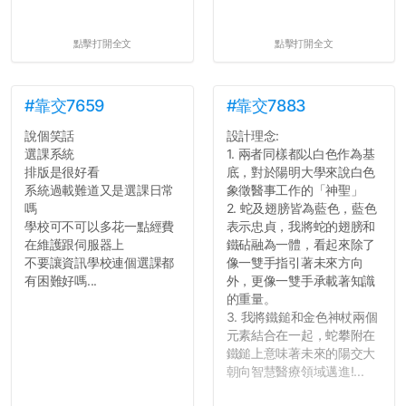
點擊打開全文
點擊打開全文
#靠交7659
#靠交7883
說個笑話
設計理念:
選課系統
1. 兩者同樣都以白色作為基
排版是很好看
底，對於陽明大學來說白色
系統過載難道又是選課日常
象徵醫事工作的「神聖」
嗎
2. 蛇及翅膀皆為藍色，藍色
學校可不可以多花一點經費
表示忠貞，我將蛇的翅膀和
在維護跟伺服器上
鐵砧融為一體，看起來除了
不要讓資訊學校連個選課都
像一雙手指引著未來方向
有困難好嗎...
外，更像一雙手承載著知識
的重量。
3. 我將鐵鎚和金色神杖兩個
元素結合在一起，蛇攀附在
鐵鎚上意味著未來的陽交大
朝向智慧醫療領域邁進!...