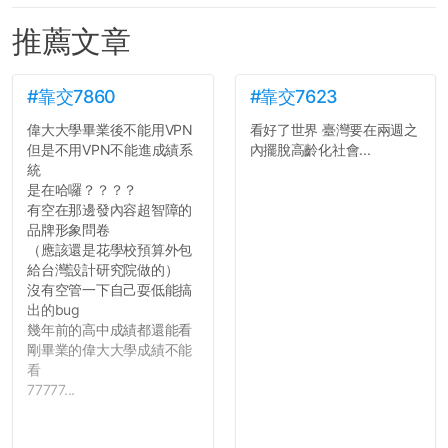
推薦文章
#靠交7860
#靠交7623
偉大大學畢業後不能用VPN
看好了世界 臺灣要在兩週之
但是不用VPN不能進成績系
內擺脫高齡化社會...
統
是在哈囉？？？？
有空在那邊發內容超智障的
品牌形象問卷
（應該還是花學校預算外包
給台灣設計研究院做的）
沒有空管一下自己耍低能搞
出的bug
幾年前的高中成績都還能看
剛畢業的偉大大學成績不能
看
77777...