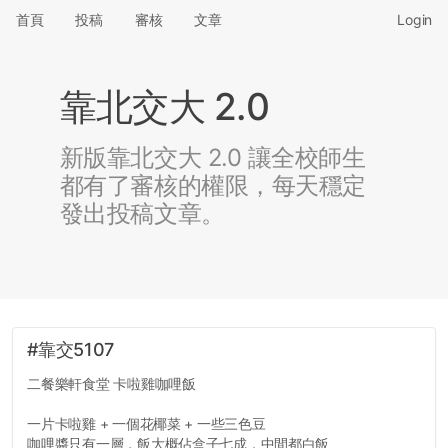
首頁
投稿
審核
文章
Login
靠北交大 2.0
新版靠北交大 2.0 讓全校師生
都有了審核的權限，每天穩定
發出投稿文章。
#靠交5107
二餐樂軒食堂 卡啦雞咖哩飯
一片卡啦雞 + 一個花椰菜 + 一些三色豆
咖哩醬只有一層，飯大概佔盒子七成，中間都白飯