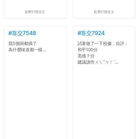
點擊打開全文
點擊打開全文
#靠交7548
#靠交7924
我5個洞都插了
試著做了一下校徽，自評：
為什麼味道都一樣...
和平100分
美感？分
建議讀作ㄨㄟˇㄉㄚˋ...