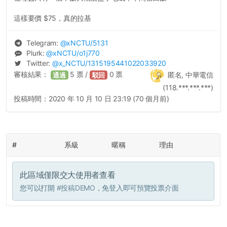
這樣要價 $75，真的拉基
Telegram:
@
xNCTU
/5131
Plurk:
@
xNCTU
/o1j770
Twitter:
@
x_NCTU
/1315195441022033920
審核結果：
5
票 /
0
票
匿名, 中華電信
通過
駁回
(118.***.***.***)
投稿時間：
2020 年 10 月 10 日 23:19 (70 個月前)
#
系級
暱稱
理由
此區域僅限交大使用者查看
您可以打開
#投稿DEMO
，免登入即可預覽投票介面