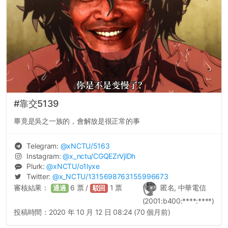
#靠交5139
畢竟是吳之一族的，會解放是很正常的事
Telegram:
@
xNCTU
/5163
Instagram:
@
x_nctu
/CGQEZrVjlDh
Plurk:
@
xNCTU
/o1lyxe
Twitter:
@
x_NCTU
/1315698763155996673
審核結果：
6
票 /
1
票
匿名, 中華電信
通過
駁回
(2001:b400:****:****)
投稿時間：
2020 年 10 月 12 日 08:24 (70 個月前)