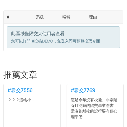
#
系級
暱稱
理由
此區域僅限交大使用者查看
您可以打開
#投稿DEMO
，免登入即可預覽投票介面
推薦文章
#靠交7556
#靠交7769
？？？這啥小...
這是今年沒有校徽、非常陽
春且簡陋的陽交畢業證書
還沒跑離校的記得要有個心
理準備...