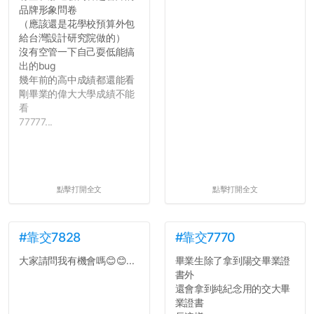
品牌形象問卷
（應該還是花學校預算外包
給台灣設計研究院做的）
沒有空管一下自己耍低能搞
出的bug
幾年前的高中成績都還能看
剛畢業的偉大大學成績不能
看
77777...
點擊打開全文
點擊打開全文
#靠交7828
#靠交7770
大家請問我有機會嗎😊😊...
畢業生除了拿到陽交畢業證
書外
還會拿到純紀念用的交大畢
業證書