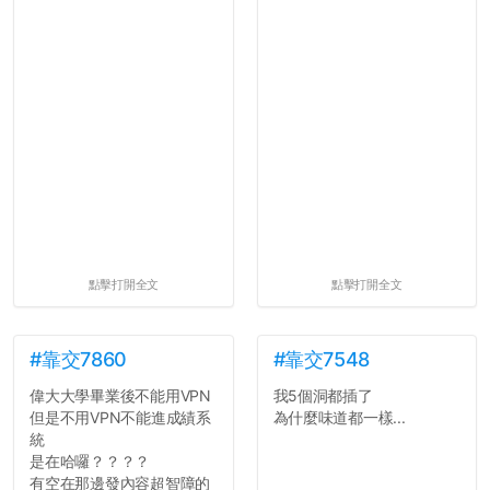
點擊打開全文
點擊打開全文
#靠交7860
#靠交7548
偉大大學畢業後不能用VPN
我5個洞都插了
但是不用VPN不能進成績系
為什麼味道都一樣...
統
是在哈囉？？？？
有空在那邊發內容超智障的