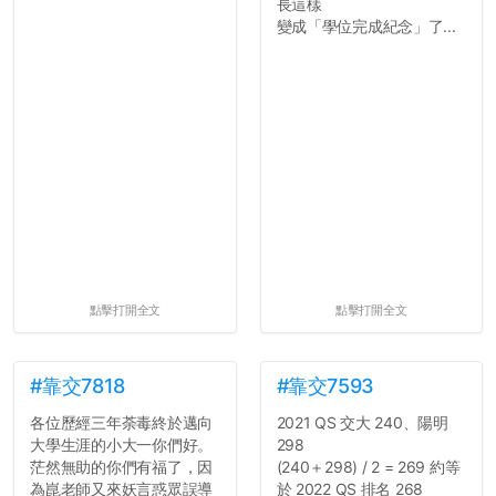
長這樣
變成「學位完成紀念」了...
點擊打開全文
點擊打開全文
#靠交7818
#靠交7593
各位歷經三年荼毒終於邁向
2021 QS 交大 240、陽明
大學生涯的小大一你們好。
298
茫然無助的你們有福了，因
(240＋298) / 2 = 269 約等
為崑老師又來妖言惑眾誤導
於 2022 QS 排名 268