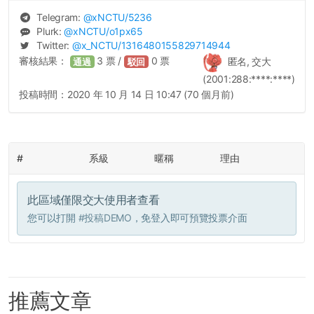
Telegram:
@
xNCTU
/5236
Plurk:
@
xNCTU
/o1px65
Twitter:
@
x_NCTU
/1316480155829714944
審核結果：
3
票 /
0
票
匿名, 交大
通過
駁回
(2001:288:****:****)
投稿時間：
2020 年 10 月 14 日 10:47 (70 個月前)
#
系級
暱稱
理由
此區域僅限交大使用者查看
您可以打開
#投稿DEMO
，免登入即可預覽投票介面
推薦文章