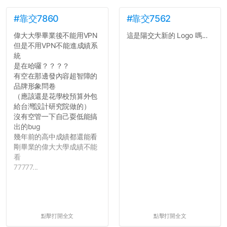
#靠交7860
#靠交7562
偉大大學畢業後不能用VPN
這是陽交大新的 Logo 嗎...
但是不用VPN不能進成績系
統
是在哈囉？？？？
有空在那邊發內容超智障的
品牌形象問卷
（應該還是花學校預算外包
給台灣設計研究院做的）
沒有空管一下自己耍低能搞
出的bug
幾年前的高中成績都還能看
剛畢業的偉大大學成績不能
看
77777...
點擊打開全文
點擊打開全文