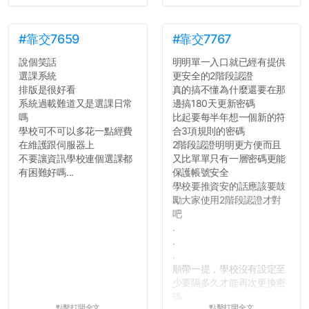
#靠交7659
#靠交7767
說個笑話
明明單一入口就已經有提供
選課系統
更安全的2階段認證
排版是很好看
真的搞不懂為什麼還要在那
系統過載難道又是選課日常
邊搞180天更新密碼
嗎
比起要每半年想一個新的符
學校可不可以多花一點經費
合3項規則的密碼
在維護跟伺服器上
2階段認證明明更方便而且
不要讓資訊學校連個選課都
又比單單只有一層密碼更能
有困難好嗎...
保護帳號安全
學校要推資安的話應該要鼓
勵大家使用2階段認證才對
吧
.
.
.
順帶一提，學校沒有設定至
少要隔多久才能再次更換密
碼
點擊打開全文
點擊打開全文