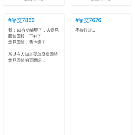
所以只要重新設定4次密碼
就能夠改回原本的喔
剛剛試過是行得通的，這還
真是安全呢...
#靠交7866
#靠交7676
我：e3有功能壞了，去意見
學校行政...
回饋回報一下好了
意見回饋：我也壞了
所以有人知道要怎麼樣回饋
意見回饋的頁面嗎...