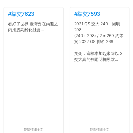
#靠交7623
#靠交7593
看好了世界 臺灣要在兩週之
2021 QS 交大 240、陽明
內擺脫高齡化社會...
298
(240＋298) / 2 = 269 約等
於 2022 QS 排名 268
笑死，這根本加起來除以 2
交大真的被陽明拖累欸...
點擊打開全文
點擊打開全文