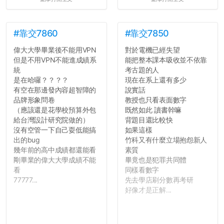
#靠交7860
#靠交7850
偉大大學畢業後不能用VPN
對於電機已經失望
但是不用VPN不能進成績系
能把整本課本吸收並不依靠
統
考古題的人
是在哈囉？？？？
現在在系上還有多少
有空在那邊發內容超智障的
說實話
品牌形象問卷
教授也只看表面數字
（應該還是花學校預算外包
既然如此 讀書幹嘛
給台灣設計研究院做的）
背題目還比較快
沒有空管一下自己耍低能搞
如果這樣
出的bug
竹科又有什麼立場抱怨新人
幾年前的高中成績都還能看
素質
剛畢業的偉大大學成績不能
畢竟也是犯罪共同體
看
同樣看數字
77777...
先去學店刷分數再考研
好像才是正解...