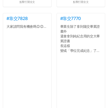
點擊打開全文
點擊打開全文
#靠交7828
#靠交7770
大家請問我有機會嗎😊😊...
畢業生除了拿到陽交畢業證
書外
還會拿到純紀念用的交大畢
業證書
長這樣
變成「學位完成紀念」了...