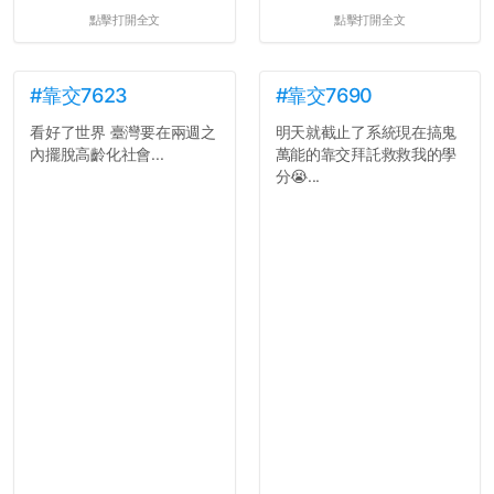
點擊打開全文
點擊打開全文
#靠交7623
#靠交7690
看好了世界 臺灣要在兩週之
明天就截止了系統現在搞鬼
內擺脫高齡化社會...
萬能的靠交拜託救救我的學
分😭...