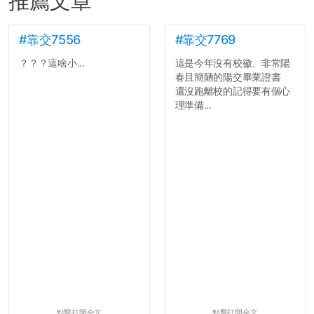
推薦文章
#靠交7556
#靠交7769
？？？這啥小...
這是今年沒有校徽、非常陽
春且簡陋的陽交畢業證書
還沒跑離校的記得要有個心
理準備...
點擊打開全文
點擊打開全文