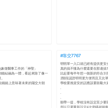
#靠交7767
明明單一入口就已經有提供更安
色象徵醫事工作的「神聖」
真的搞不懂為什麼還要在那邊搞1
膀和鐵砧融為一體，看起來除了像一
比起要每半年想一個新的符合3
量。
2階段認證明明更方便而且又比
附在鐵鎚上意味著未來的陽交大朝
學校要推資安的話應該要鼓勵大
.
.
.
順帶一提，學校沒有設定至少要
所以只要重新設定4次密碼就能