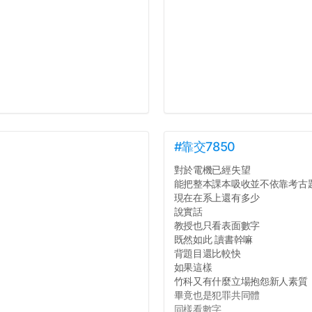
#靠交7850
對於電機已經失望
能把整本課本吸收並不依靠考古
現在在系上還有多少
說實話
教授也只看表面數字
既然如此 讀書幹嘛
背題目還比較快
如果這樣
竹科又有什麼立場抱怨新人素質
畢竟也是犯罪共同體
同樣看數字