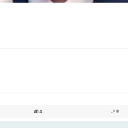
暱稱
理由