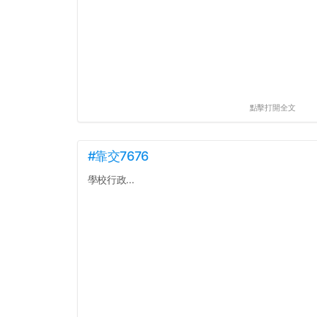
點擊打開全文
#靠交7676
學校行政...