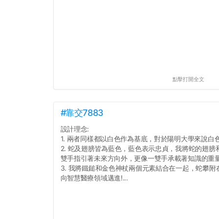
點擊打開全文
#靠交7883
設計理念:
1. 兩者同樣都以白色作為基底，對於陽明大學來說白
2. 蛇及翅膀皆為藍色，藍色表示忠貞，我將蛇的翅
雙手指引著未來方向外，更像一雙手承載著知識的重
3. 我將鐵鎚和金色神杖兩個元素結合在一起，蛇攀
向智慧醫療領域邁進!...