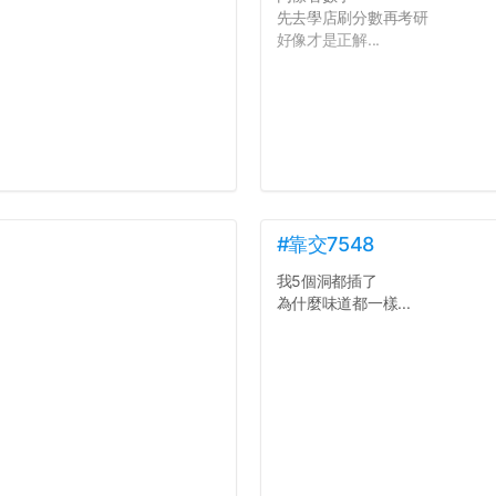
先去學店刷分數再考研
好像才是正解...
#靠交7548
我5個洞都插了
為什麼味道都一樣...