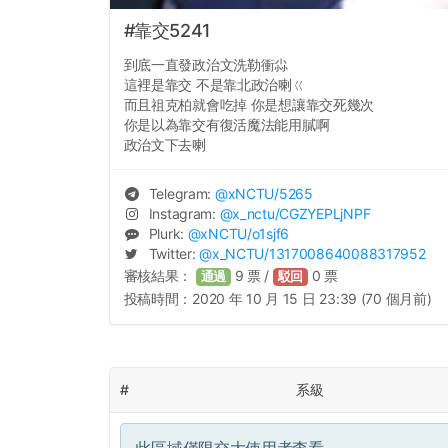
#靠交5241
到底一直發政治文洗勒衝尛
這裡是靠交 不是靠北政治喇ㄍ
而且祖克柏就會吃掉 你是想讓靠交死幾次
你是以為靠交有復活魔法能用膩啊
政治文下去喇
Telegram:
@
xNCTU
/5265
Instagram:
@
x_nctu
/CGZYEPLjNPF
Plurk:
@
xNCTU
/o1sjf6
Twitter:
@
x_NCTU
/1317008640088317952
審核結果：
9
票 /
0
票
通過
駁回
投稿時間：
2020 年 10 月 15 日 23:39 (70 個月前)
#
系級