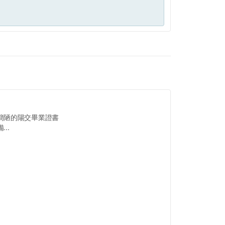
簡陋的陽交畢業證書
..