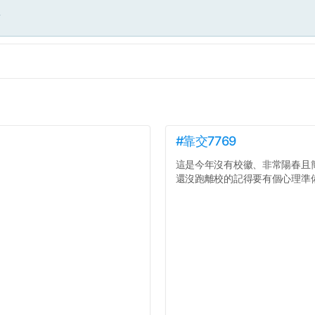
面
#靠交7769
這是今年沒有校徽、非常陽春且
還沒跑離校的記得要有個心理準備.