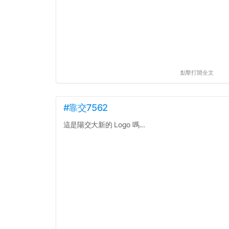
點擊打開全文
#靠交7562
這是陽交大新的 Logo 嗎...