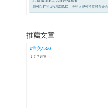
此區域僅限交大使用者查看
您可以打開
#投稿DEMO
，免登入即可預覽投票介
推薦文章
#靠交7556
？？？這啥小...