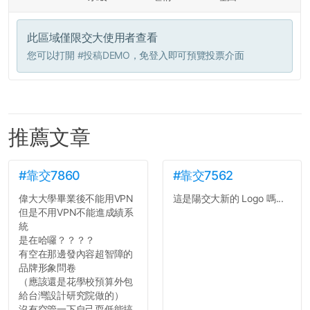
此區域僅限交大使用者查看
您可以打開
#投稿DEMO
，免登入即可預覽投票介面
推薦文章
#靠交7860
#靠交7562
偉大大學畢業後不能用VPN
這是陽交大新的 Logo 嗎...
但是不用VPN不能進成績系
統
是在哈囉？？？？
有空在那邊發內容超智障的
品牌形象問卷
（應該還是花學校預算外包
給台灣設計研究院做的）
沒有空管一下自己耍低能搞