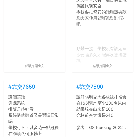
保護帳號安全
學校要推資安的話應該要鼓
勵大家使用2階段認證才對
吧
.
.
.
順帶一提，學校沒有設定至
少要隔多久才能再次更換密
碼
點擊打開全文
點擊打開全文
所以只要重新設定4次密碼
就能夠改回原本的喔
剛剛試過是行得通的，這還
真是安全呢...
#靠交7659
#靠交7590
說個笑話
說好陽明交大各校後排名會
選課系統
在168預計 至少200名以內
排版是很好看
結果現在出來是268
系統過載難道又是選課日常
合校前交大還是240
嗎
學校可不可以多花一點經費
參考：QS Ranking 2022...
在維護跟伺服器上