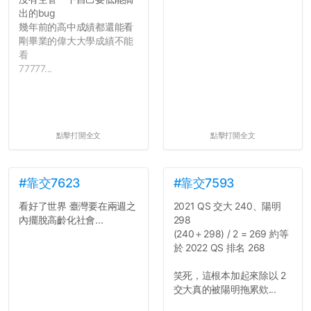
出的bug
幾年前的高中成績都還能看
剛畢業的偉大大學成績不能
看
77777...
點擊打開全文
點擊打開全文
#靠交7623
#靠交7593
看好了世界 臺灣要在兩週之
2021 QS 交大 240、陽明
內擺脫高齡化社會...
298
(240＋298) / 2 = 269 約等
於 2022 QS 排名 268
笑死，這根本加起來除以 2
交大真的被陽明拖累欸...