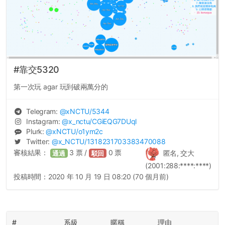
#靠交5320
第一次玩 agar 玩到破兩萬分的
Telegram:
@
xNCTU
/5344
Instagram:
@
x_nctu
/CGiEQG7DUql
Plurk:
@
xNCTU
/o1ym2c
Twitter:
@
x_NCTU
/1318231703383470088
審核結果：
3
票 /
0
票
匿名, 交大
通過
駁回
(2001:288:****:****)
投稿時間：
2020 年 10 月 19 日 08:20 (70 個月前)
#
系級
暱稱
理由