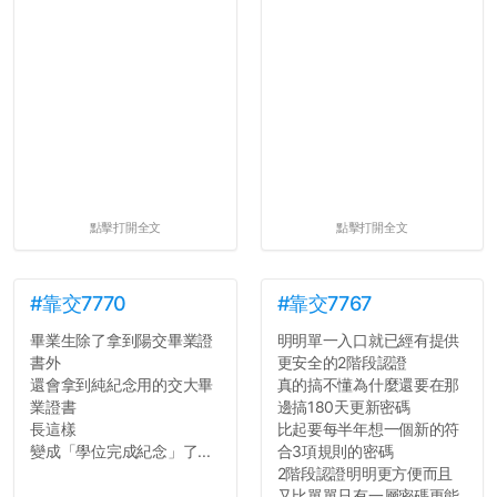
點擊打開全文
點擊打開全文
#靠交7770
#靠交7767
畢業生除了拿到陽交畢業證
明明單一入口就已經有提供
書外
更安全的2階段認證
還會拿到純紀念用的交大畢
真的搞不懂為什麼還要在那
業證書
邊搞180天更新密碼
長這樣
比起要每半年想一個新的符
變成「學位完成紀念」了...
合3項規則的密碼
2階段認證明明更方便而且
又比單單只有一層密碼更能