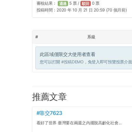
審核結果：
5
票 /
0
票
通過
駁回
投稿時間：
2020 年 10 月 21 日 20:59 (70 個月前)
#
系級
此區域僅限交大使用者查看
您可以打開
#投稿DEMO
，免登入即可預覽投票介
推薦文章
#靠交7623
看好了世界 臺灣要在兩週之內擺脫高齡化社會...