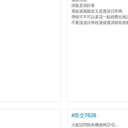
排版是很好看
系統過載難道又是選課日常嗎
學校可不可以多花一點經費在維
不要讓資訊學校連個選課都有困難好
#靠交7828
大家請問我有機會嗎😊😊...