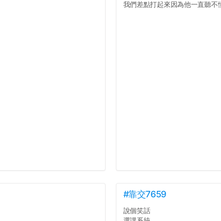
我們差點打起來因為他一直聽不懂人
#靠交7659
說個笑話
選課系統