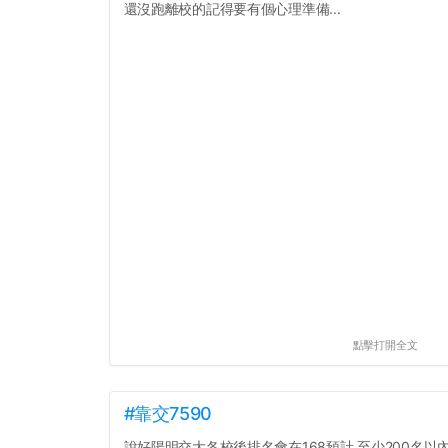
還沒跑離校的記得要有個心理準備...
點擊打開全文
#靠交7590
說好陽明交大各校後排名會在168預計 至少200名以