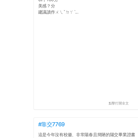
美感？分
建議讀作ㄨㄟˇㄉㄚˋ...
點擊打開全文
#靠交7769
這是今年沒有校徽、非常陽春且簡陋的陽交畢業證書