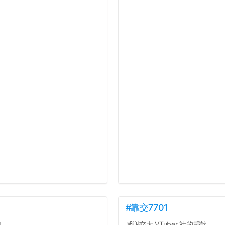
#靠交7701
內
感謝交大 VTuber 社的捐款...