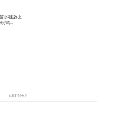
護跟伺服器上
嗎...
點擊打開全文