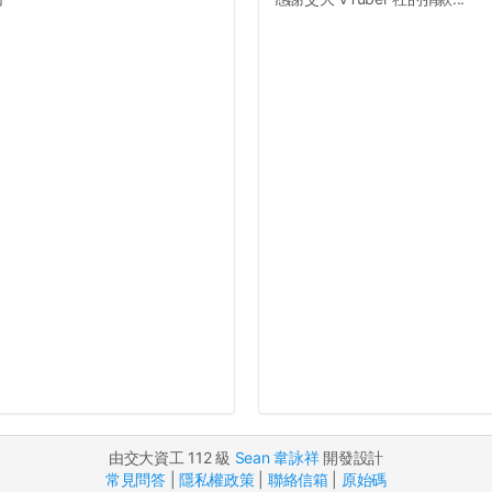
由交大資工 112 級
Sean 韋詠祥
開發設計
常見問答
|
隱私權政策
|
聯絡信箱
|
原始碼