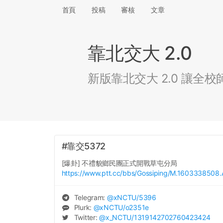
首頁
投稿
審核
文章
靠北交大 2.0
新版靠北交大 2.0 讓
#靠交5372
[爆卦] 不禮貌鄉民團正式開戰草屯分局
https://www.ptt.cc/bbs/Gossiping/M.1603338508.
Telegram:
@
xNCTU
/5396
Plurk:
@
xNCTU
/o2351e
Twitter:
@
x_NCTU
/1319142702760423424