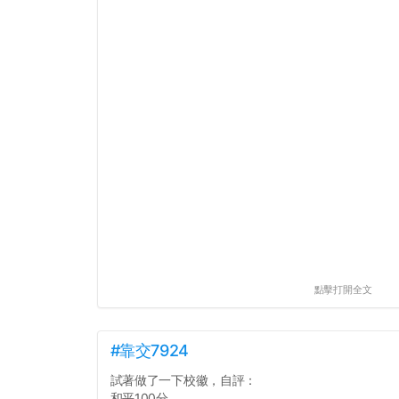
點擊打開全文
#靠交7924
試著做了一下校徽，自評：
和平100分