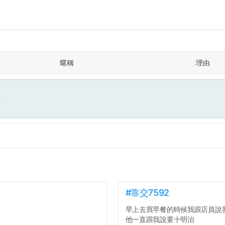
暱稱
理由
面
#靠交7592
早上去買早餐的時候我跟店員說
他一直跟我說要十明治