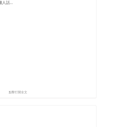
話...
點擊打開全文