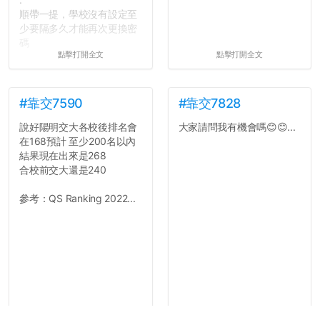
順帶一提，學校沒有設定至
少要隔多久才能再次更換密
碼
點擊打開全文
點擊打開全文
所以只要重新設定4次密碼
就能夠改回原本的喔
剛剛試過是行得通的，這還
真是安全呢...
#靠交7590
#靠交7828
說好陽明交大各校後排名會
大家請問我有機會嗎😊😊...
在168預計 至少200名以內
結果現在出來是268
合校前交大還是240
參考：QS Ranking 2022...