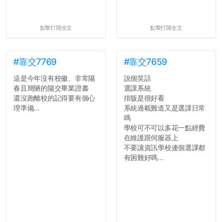
點擊打開全文
點擊打開全文
#靠交7769
#靠交7659
這是今年沒有校徽、非常陽
說個笑話
春且簡陋的陽交畢業證書
選課系統
還沒跑離校的記得要有個心
排版是很好看
理準備...
系統過載難道又是選課日常
嗎
學校可不可以多花一點經費
在維護跟伺服器上
不要讓資訊學校連個選課都
有困難好嗎...