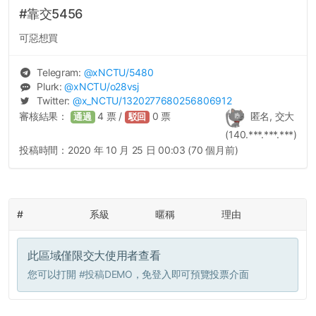
#靠交5456
可惡想買
Telegram:
@
xNCTU
/5480
Plurk:
@
xNCTU
/o28vsj
Twitter:
@
x_NCTU
/1320277680256806912
審核結果：
4
票 /
0
票
匿名, 交大
通過
駁回
(140.***.***.***)
投稿時間：
2020 年 10 月 25 日 00:03 (70 個月前)
#
系級
暱稱
理由
此區域僅限交大使用者查看
您可以打開
#投稿DEMO
，免登入即可預覽投票介面