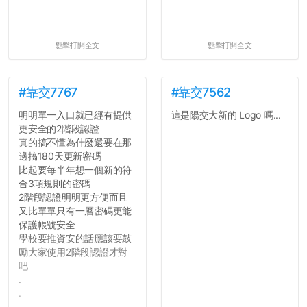
點擊打開全文
點擊打開全文
#靠交7767
#靠交7562
明明單一入口就已經有提供
這是陽交大新的 Logo 嗎...
更安全的2階段認證
真的搞不懂為什麼還要在那
邊搞180天更新密碼
比起要每半年想一個新的符
合3項規則的密碼
2階段認證明明更方便而且
又比單單只有一層密碼更能
保護帳號安全
學校要推資安的話應該要鼓
勵大家使用2階段認證才對
吧
.
.
.