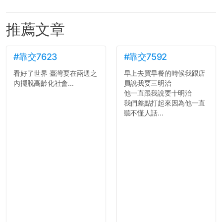
推薦文章
#靠交7623
#靠交7592
看好了世界 臺灣要在兩週之
早上去買早餐的時候我跟店
內擺脫高齡化社會...
員說我要三明治
他一直跟我說要十明治
我們差點打起來因為他一直
聽不懂人話...