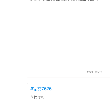
點擊打開全文
#靠交7676
學校行政...