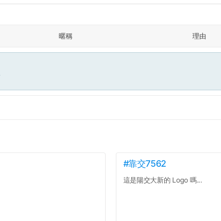
暱稱
理由
面
#靠交7562
這是陽交大新的 Logo 嗎...