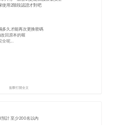
家使用2階段認證才對吧
隔多久才能再次更換密碼
夠改回原本的喔
呢...
點擊打開全文
預計 至少200名以內