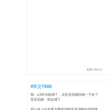
點擊打開全文
#靠交7866
我：e3有功能壞了，去意見回饋回報一下好了
意見回饋：我也壞了
所以有人知道要怎麼樣回饋意見回饋的頁面嗎...