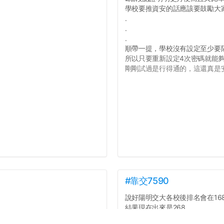
學校要推資安的話應該要鼓勵大
.
.
.
順帶一提，學校沒有設定至少要
所以只要重新設定4次密碼就能
剛剛試過是行得通的，這還真是安全
#靠交7590
說好陽明交大各校後排名會在168
結果現在出來是268
合校前交大還是240