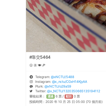
#靠交5464
😲 🦋 🍽 🍕
Telegram:
@
xNCTU
/5488
Instagram:
@
x_nctu
/CGxH14KjyAA
Plurk:
@
xNCTU
/o29a59
Twitter:
@
x_NCTU
/1320350665135194112
審核結果：
6
票 /
0
票
通過
駁回
投稿時間：
2020 年 10 月 25 日 05:00 (70 個月前)