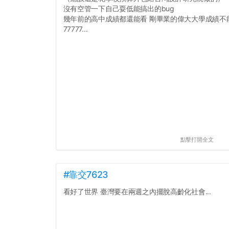
沒有空管一下自己耍低能搞出的bug
幾年前的高中成績都還能看 剛畢業的偉大大學成績不
77777...
點擊打開全文
#靠交7623
看好了世界 臺灣要在兩週之內擺脫高齡化社會...