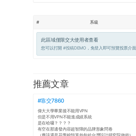
#
系級
此區域僅限交大使用者查看
您可以打開
#投稿DEMO
，免登入即可預覽投票介
推薦文章
#靠交7860
偉大大學畢業後不能用VPN
但是不用VPN不能進成績系統
是在哈囉？？？？
有空在那邊發內容超智障的品牌形象問卷
（應該還是花學校預算外包給台灣設計研究院做的）