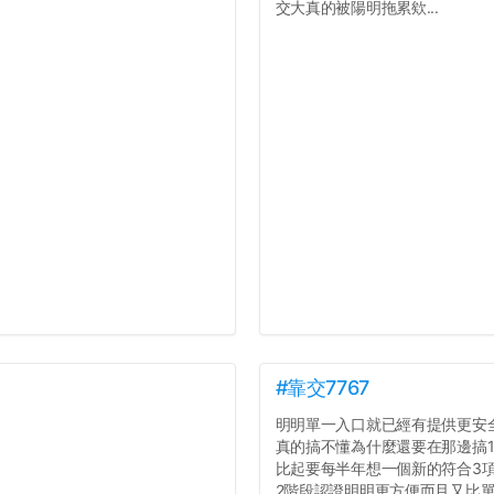
交大真的被陽明拖累欸...
#靠交7767
明明單一入口就已經有提供更安
真的搞不懂為什麼還要在那邊搞1
比起要每半年想一個新的符合3
2階段認證明明更方便而且又比