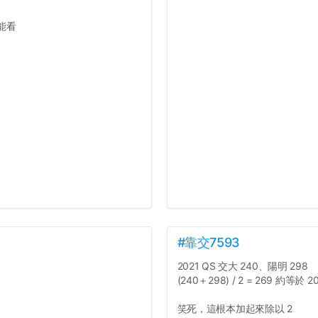
能看
#靠交7593
2021 QS 交大 240、陽明 298
(240＋298) / 2 = 269 約等於 2
笑死，這根本加起來除以 2