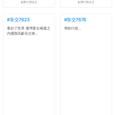
點擊打開全文
點擊打開全文
#靠交7623
#靠交7676
看好了世界 臺灣要在兩週之
學校行政...
內擺脫高齡化社會...