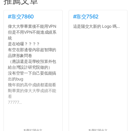
推薦文章
#靠交7860
#靠交7562
偉大大學畢業後不能用VPN
這是陽交大新的 Logo 嗎...
但是不用VPN不能進成績系
統
是在哈囉？？？？
有空在那邊發內容超智障的
品牌形象問卷
（應該還是花學校預算外包
給台灣設計研究院做的）
沒有空管一下自己耍低能搞
出的bug
幾年前的高中成績都還能看
剛畢業的偉大大學成績不能
看
77777...
點擊打開全文
點擊打開全文