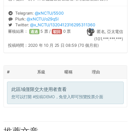
Telegram:
@
xNCTU
/5500
Plurk:
@
xNCTU
/o29q5l
Twitter:
@
x_NCTU
/1320412316295311360
審核結果：
5
票 /
0
票
匿名, 亞太電信
通過
駁回
(101.***.***.***)
投稿時間：
2020 年 10 月 25 日 08:59 (70 個月前)
#
系級
暱稱
理由
此區域僅限交大使用者查看
您可以打開
#投稿DEMO
，免登入即可預覽投票介面