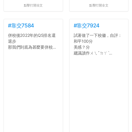
點擊打開全文
點擊打開全文
#靠交7584
#靠交7924
併校後2022年的QS排名還
試著做了一下校徽，自評：
退步
和平100分
那我們到底為甚麼要併校...
美感？分
建議讀作ㄨㄟˇㄉㄚˋ...