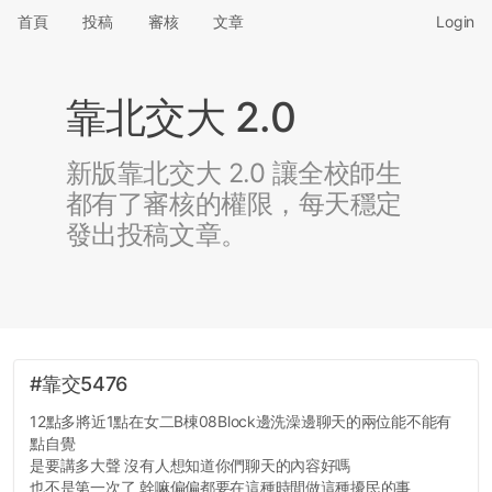
首頁
投稿
審核
文章
Login
靠北交大 2.0
新版靠北交大 2.0 讓全校師生
都有了審核的權限，每天穩定
發出投稿文章。
#靠交5476
12點多將近1點在女二B棟08Block邊洗澡邊聊天的兩位能不能有
點自覺
是要講多大聲 沒有人想知道你們聊天的內容好嗎
也不是第一次了 幹嘛偏偏都要在這種時間做這種擾民的事