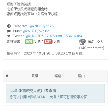
喔對了說個笑話
之前學校跟餐廳廠商開會時
廠商還提議說要禁止外送進學校呢
Telegram:
@
xNCTU
/5525
Plurk:
@
xNCTU
/o2bl6c
Twitter:
@
x_NCTU
/1320763380953616384
審核結果：
5
票 /
0
票
匿名, 交大
通過
駁回
(140.***.***.***)
投稿時間：
2020 年 10 月 26 日 08:20 (70 個月前)
#
系級
暱稱
理由
此區域僅限交大使用者查看
您可以打開
#投稿DEMO
，免登入即可預覽投票介面