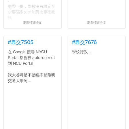
.
順帶一提，學校沒有設定至
少要隔多久才能再次更換密
碼
點擊打開全文
點擊打開全文
所以只要重新設定4次密碼
就能夠改回原本的喔
剛剛試過是行得通的，這還
真是安全呢...
#靠交7505
#靠交7676
在 Google 搜尋 NYCU
學校行政...
Portal 都會被 auto-correct
到 NCU Portal
我大谷哥是不是瞧不起陽明
交通大學阿...