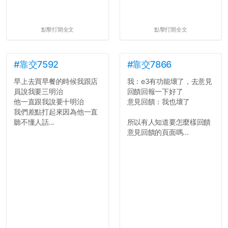
點擊打開全文
點擊打開全文
#靠交7592
#靠交7866
早上去買早餐的時候我跟店
我：e3有功能壞了，去意見
員說我要三明治
回饋回報一下好了
他一直跟我說要十明治
意見回饋：我也壞了
我們差點打起來因為他一直
聽不懂人話...
所以有人知道要怎麼樣回饋
意見回饋的頁面嗎...