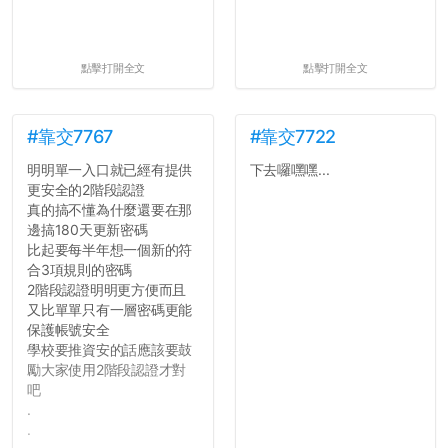
點擊打開全文
點擊打開全文
#靠交7767
#靠交7722
明明單一入口就已經有提供
下去囉嘿嘿...
更安全的2階段認證
真的搞不懂為什麼還要在那
邊搞180天更新密碼
比起要每半年想一個新的符
合3項規則的密碼
2階段認證明明更方便而且
又比單單只有一層密碼更能
保護帳號安全
學校要推資安的話應該要鼓
勵大家使用2階段認證才對
吧
.
.