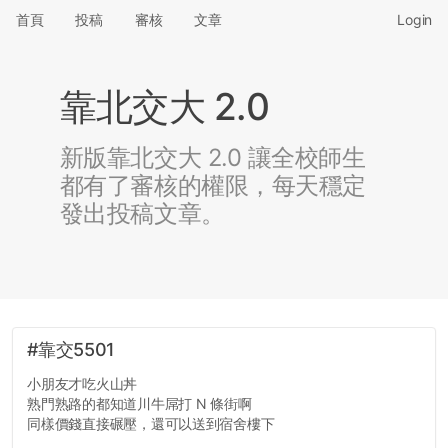
首頁
投稿
審核
文章
Login
靠北交大 2.0
新版靠北交大 2.0 讓全校師生
都有了審核的權限，每天穩定
發出投稿文章。
#靠交5501
小朋友才吃火山丼
熟門熟路的都知道川牛屌打 N 條街啊
同樣價錢直接碾壓，還可以送到宿舍樓下