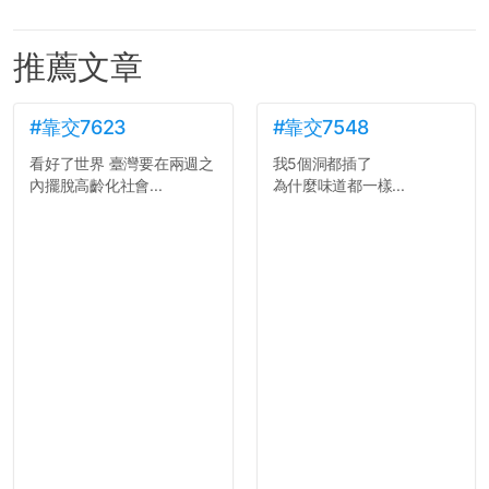
推薦文章
#靠交7623
#靠交7548
看好了世界 臺灣要在兩週之
我5個洞都插了
內擺脫高齡化社會...
為什麼味道都一樣...