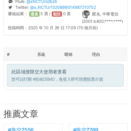
Plurk:
@
xNCTU
/o2bzti
Twitter:
@
x_NCTU
/1320898014987210752
審核結果：
5
票 /
0
票
匿名, 中華電信
通過
駁回
(2001:b400:****:****)
投稿時間：
2020 年 10 月 26 日 17:09 (70 個月前)
#
系級
暱稱
理由
此區域僅限交大使用者查看
您可以打開
#投稿DEMO
，免登入即可預覽投票介面
推薦文章
#靠交7556
#靠交7769