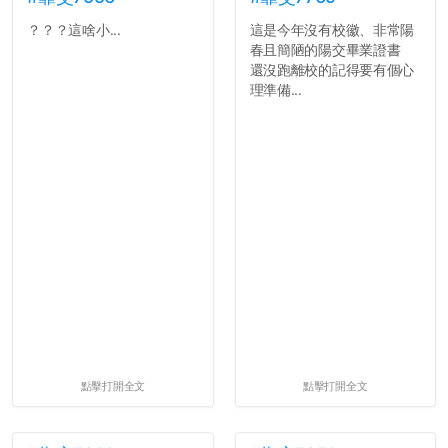
？？？這啥小...
這是今年沒有校徽、非常陽
春且簡陋的陽交畢業證書
還沒跑離校的記得要有個心
理準備...
點擊打開全文
點擊打開全文