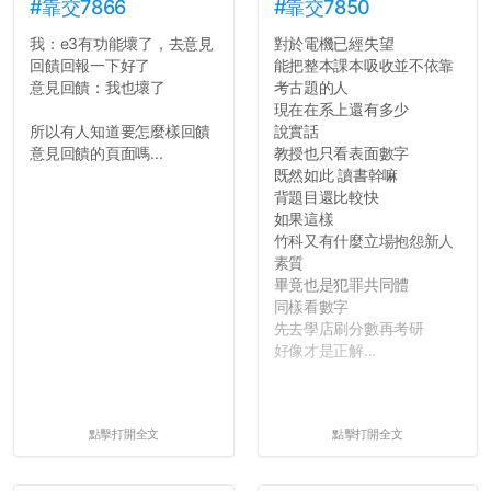
#靠交7866
#靠交7850
我：e3有功能壞了，去意見
對於電機已經失望
回饋回報一下好了
能把整本課本吸收並不依靠
意見回饋：我也壞了
考古題的人
現在在系上還有多少
所以有人知道要怎麼樣回饋
說實話
意見回饋的頁面嗎...
教授也只看表面數字
既然如此 讀書幹嘛
背題目還比較快
如果這樣
竹科又有什麼立場抱怨新人
素質
畢竟也是犯罪共同體
同樣看數字
先去學店刷分數再考研
好像才是正解...
點擊打開全文
點擊打開全文