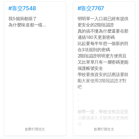
#靠交7548
#靠交7767
我5個洞都插了
明明單一入口就已經有提供
為什麼味道都一樣...
更安全的2階段認證
真的搞不懂為什麼還要在那
邊搞180天更新密碼
比起要每半年想一個新的符
合3項規則的密碼
2階段認證明明更方便而且
又比單單只有一層密碼更能
保護帳號安全
學校要推資安的話應該要鼓
勵大家使用2階段認證才對
吧
.
.
.
順帶一提，學校沒有設定至
少要隔多久才能再次更換密
碼
點擊打開全文
點擊打開全文
所以只要重新設定4次密碼
就能夠改回原本的喔