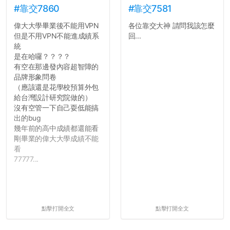
#靠交7860
#靠交7581
偉大大學畢業後不能用VPN
各位靠交大神 請問我該怎麼
但是不用VPN不能進成績系
回...
統
是在哈囉？？？？
有空在那邊發內容超智障的
品牌形象問卷
（應該還是花學校預算外包
給台灣設計研究院做的）
沒有空管一下自己耍低能搞
出的bug
幾年前的高中成績都還能看
剛畢業的偉大大學成績不能
看
77777...
點擊打開全文
點擊打開全文