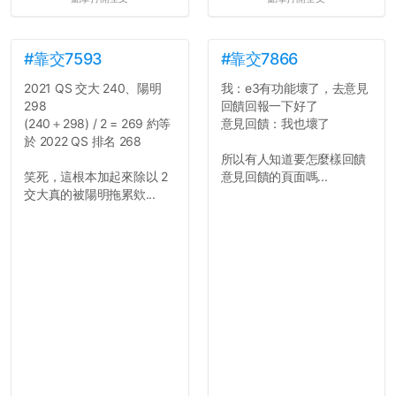
#靠交7593
#靠交7866
2021 QS 交大 240、陽明
我：e3有功能壞了，去意見
298
回饋回報一下好了
(240＋298) / 2 = 269 約等
意見回饋：我也壞了
於 2022 QS 排名 268
所以有人知道要怎麼樣回饋
笑死，這根本加起來除以 2
意見回饋的頁面嗎...
交大真的被陽明拖累欸...