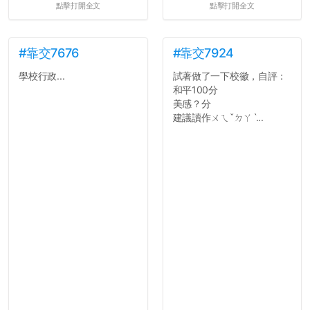
點擊打開全文
點擊打開全文
#靠交7676
#靠交7924
學校行政...
試著做了一下校徽，自評：
和平100分
美感？分
建議讀作ㄨㄟˇㄉㄚˋ...