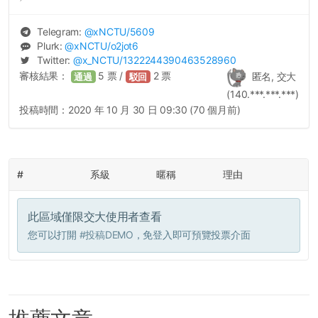
Telegram:
@
xNCTU
/5609
Plurk:
@
xNCTU
/o2jot6
Twitter:
@
x_NCTU
/1322244390463528960
審核結果：
5
票 /
2
票
匿名, 交大
通過
駁回
(140.***.***.***)
投稿時間：
2020 年 10 月 30 日 09:30 (70 個月前)
#
系級
暱稱
理由
此區域僅限交大使用者查看
您可以打開
#投稿DEMO
，免登入即可預覽投票介面