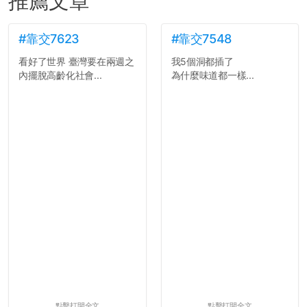
推薦文章
#靠交7623
#靠交7548
看好了世界 臺灣要在兩週之
我5個洞都插了
內擺脫高齡化社會...
為什麼味道都一樣...
點擊打開全文
點擊打開全文