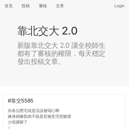
首頁
投稿
審核
文章
Login
靠北交大 2.0
新版靠北交大 2.0 讓全校師生
都有了審核的權限，每天穩定
發出投稿文章。
#靠交5585
你各位肥宅就是活該被噁心啊
練身材練肌肉不就是想被意淫想被摸
少假腥腥了
ㄏ