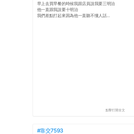
早上去買早餐的時候我跟店員說我要三明治
他一直跟我說要十明治
我們差點打起來因為他一直聽不懂人話...
點擊打開全文
#靠交7593