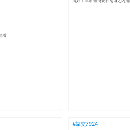
看好了世界 臺灣要在兩週之內擺脫
能看
#靠交7924