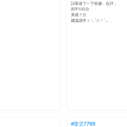
試著做了一下校徽，自評：
和平100分
美感？分
建議讀作ㄨㄟˇㄉㄚˋ...
#靠交7769