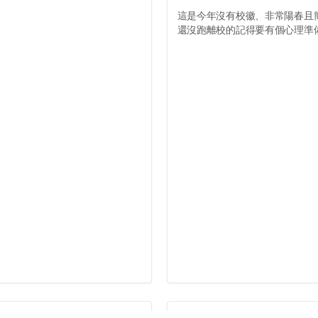
這是今年沒有校徽、非常陽春且
還沒跑離校的記得要有個心理準備.
#靠交7828