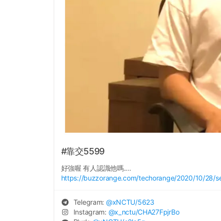
#靠交5599
好強喔 有人認識他嗎....
https://buzzorange.com/techorange/2020/10/28/se
Telegram:
@
xNCTU
/5623
Instagram:
@
x_nctu
/CHA27FpjrBo