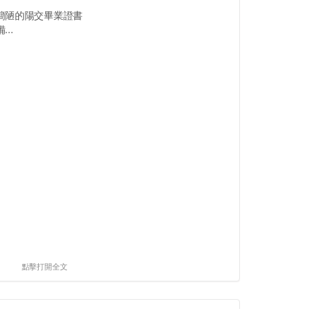
簡陋的陽交畢業證書
..
點擊打開全文