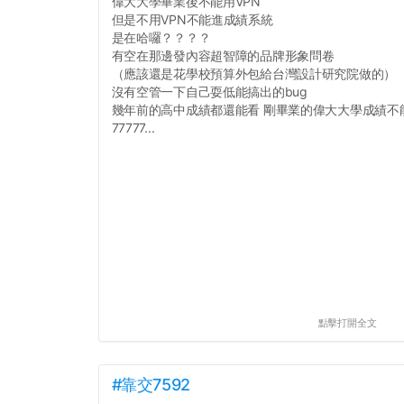
偉大大學畢業後不能用VPN
但是不用VPN不能進成績系統
是在哈囉？？？？
有空在那邊發內容超智障的品牌形象問卷
（應該還是花學校預算外包給台灣設計研究院做的）
沒有空管一下自己耍低能搞出的bug
幾年前的高中成績都還能看 剛畢業的偉大大學成績不
77777...
點擊打開全文
#靠交7592