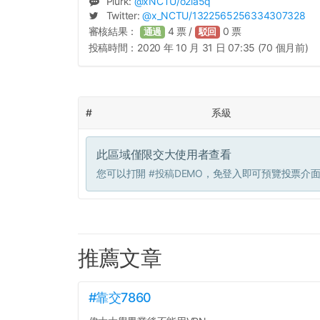
Plurk:
@
xNCTU
/o2la5q
Twitter:
@
x_NCTU
/1322565256334307328
審核結果：
4
票 /
0
票
通過
駁回
投稿時間：
2020 年 10 月 31 日 07:35 (70 個月前)
#
系級
此區域僅限交大使用者查看
您可以打開
#投稿DEMO
，免登入即可預覽投票介
推薦文章
#靠交7860