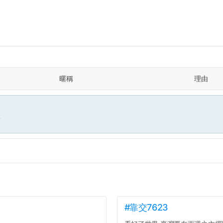
暱稱
理由
面
#靠交7623