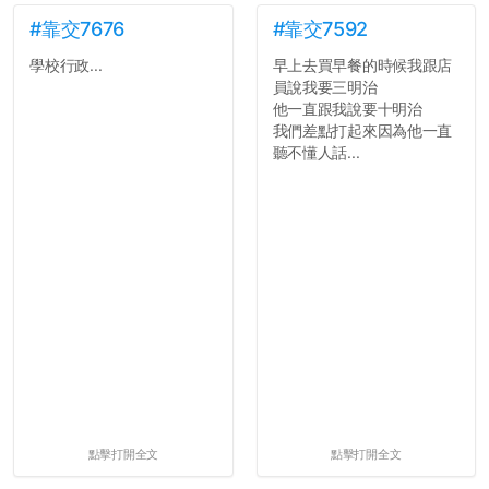
#靠交7676
#靠交7592
學校行政...
早上去買早餐的時候我跟店
員說我要三明治
他一直跟我說要十明治
我們差點打起來因為他一直
聽不懂人話...
點擊打開全文
點擊打開全文