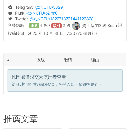
Telegram:
@
xNCTU
/5629
Plurk:
@
xNCTU
/o2lrm0
Twitter:
@
x_NCTU
/1322713731441123328
審核結果：
4
票 /
0
票
資工系 112 級 Sean 😽
通過
駁回
投稿時間：
2020 年 10 月 31 日 17:30 (70 個月前)
#
系級
暱稱
理由
此區域僅限交大使用者查看
您可以打開
#投稿DEMO
，免登入即可預覽投票介面
推薦文章