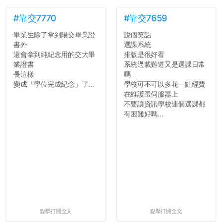
#靠交7770
#靠交7659
畢業生除了拿到陽交畢業證
說個笑話
書外
選課系統
還會拿到純紀念用的交大畢
排版是很好看
業證書
系統過載難道又是選課日常
長這樣
嗎
變成「學位完成紀念」了...
學校可不可以多花一點經費
在維護跟伺服器上
不要讓資訊學校連個選課都
有困難好嗎...
點擊打開全文
點擊打開全文