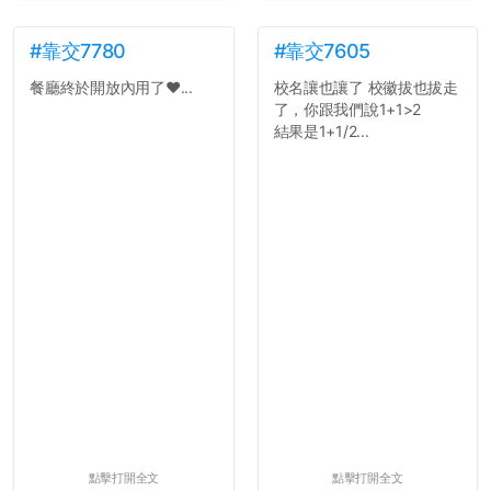
#靠交7780
#靠交7605
餐廳終於開放內用了❤️...
校名讓也讓了 校徽拔也拔走
了，你跟我們說1+1>2
結果是1+1/2...
點擊打開全文
點擊打開全文