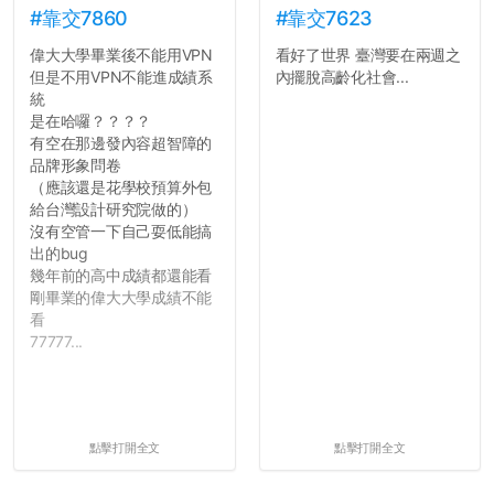
#靠交7860
#靠交7623
偉大大學畢業後不能用VPN
看好了世界 臺灣要在兩週之
但是不用VPN不能進成績系
內擺脫高齡化社會...
統
是在哈囉？？？？
有空在那邊發內容超智障的
品牌形象問卷
（應該還是花學校預算外包
給台灣設計研究院做的）
沒有空管一下自己耍低能搞
出的bug
幾年前的高中成績都還能看
剛畢業的偉大大學成績不能
看
77777...
點擊打開全文
點擊打開全文