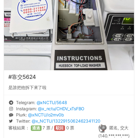
#靠交5624
是誰把他拆下來了啦
Telegram:
@
xNCTU
/5648
Instagram:
@
x_nctu
/CHDV_xTsFBO
Plurk:
@
xNCTU
/o2mv0b
Twitter:
@
x_NCTU
/1322915062462341120
審核結果：
7
票 /
0
票
匿名, 交大
通過
駁回
(140.***.***.***)