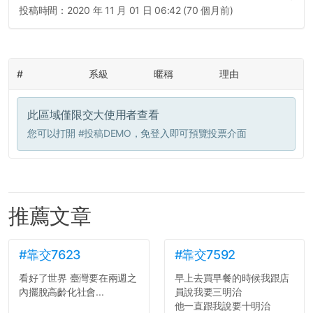
投稿時間：
2020 年 11 月 01 日 06:42 (70 個月前)
#
系級
暱稱
理由
此區域僅限交大使用者查看
您可以打開
#投稿DEMO
，免登入即可預覽投票介面
推薦文章
#靠交7623
#靠交7592
看好了世界 臺灣要在兩週之
早上去買早餐的時候我跟店
內擺脫高齡化社會...
員說我要三明治
他一直跟我說要十明治