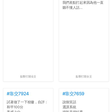
我們差點打起來因為他一直
聽不懂人話...
點擊打開全文
點擊打開全文
#靠交7924
#靠交7659
試著做了一下校徽，自評：
說個笑話
和平100分
選課系統
美感？分
排版是很好看