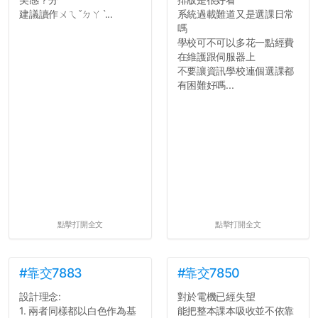
建議讀作ㄨㄟˇㄉㄚˋ...
系統過載難道又是選課日常
嗎
學校可不可以多花一點經費
在維護跟伺服器上
不要讓資訊學校連個選課都
有困難好嗎...
點擊打開全文
點擊打開全文
#靠交7883
#靠交7850
設計理念:
對於電機已經失望
1. 兩者同樣都以白色作為基
能把整本課本吸收並不依靠