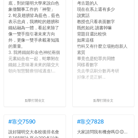
底，對於陽明大學來說白色
考古題的人
象徵醫事工作的「神聖」
現在在系上還有多少
2. 蛇及翅膀皆為藍色，藍色
說實話
表示忠貞，我將蛇的翅膀和
教授也只看表面數字
鐵砧融為一體，看起來除了
既然如此 讀書幹嘛
像一雙手指引著未來方向
背題目還比較快
外，更像一雙手承載著知識
如果這樣
的重量。
竹科又有什麼立場抱怨新人
3. 我將鐵鎚和金色神杖兩個
素質
元素結合在一起，蛇攀附在
畢竟也是犯罪共同體
鐵鎚上意味著未來的陽交大
同樣看數字
朝向智慧醫療領域邁進!...
先去學店刷分數再考研
好像才是正解...
點擊打開全文
點擊打開全文
#靠交7590
#靠交7828
說好陽明交大各校後排名會
大家請問我有機會嗎😊😊...
在168預計 至少200名以內