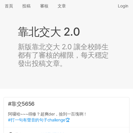
首頁
投稿
審核
文章
Login
靠北交大 2.0
新版靠北交大 2.0 讓全校師生
都有了審核的權限，每天穩定
發出投稿文章。
#靠交5656
阿囉哈~~~得修？超爽der，撿到一百塊咧！
#打一句有聲音的句子challenge🏆