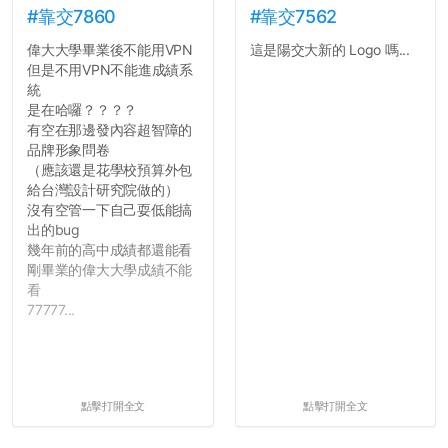
#靠交7860
#靠交7562
偉大大學畢業後不能用VPN
這是陽交大新的 Logo 嗎...
但是不用VPN不能進成績系
統
是在哈囉？？？？
有空在那邊發內容超智障的
品牌形象問卷
（應該還是花學校預算外包
給台灣設計研究院做的）
沒有空管一下自己耍低能搞
出的bug
幾年前的高中成績都還能看
剛畢業的偉大大學成績不能
看
77777...
點擊打開全文
點擊打開全文