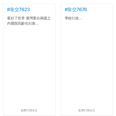
#靠交7623
#靠交7676
看好了世界 臺灣要在兩週之
學校行政...
內擺脫高齡化社會...
點擊打開全文
點擊打開全文