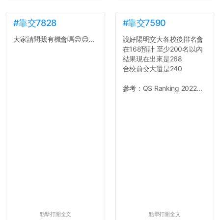
#靠交7828
#靠交7590
大家請問我有機會嗎😊😊...
說好陽明交大各校後排名會
在168預計 至少200名以內
結果現在出來是268
合校前交大還是240
參考：QS Ranking 2022...
點擊打開全文
點擊打開全文