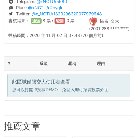
Telegram:
@
xNCTU
/5680
Plurk:
@
xNCTU
/o2oyqk
Twitter:
@
x_NCTU
/1323296320077979648
審核結果：
8
票 /
0
票
匿名, 交大
通過
駁回
(2001:288:****:****)
投稿時間：
2020 年 11 月 02 日 07:48 (70 個月前)
#
系級
暱稱
理由
此區域僅限交大使用者查看
您可以打開
#投稿DEMO
，免登入即可預覽投票介面
推薦文章