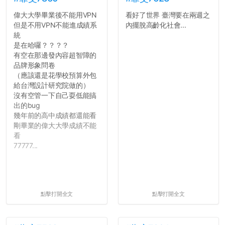
偉大大學畢業後不能用VPN
看好了世界 臺灣要在兩週之
但是不用VPN不能進成績系
內擺脫高齡化社會...
統
是在哈囉？？？？
有空在那邊發內容超智障的
品牌形象問卷
（應該還是花學校預算外包
給台灣設計研究院做的）
沒有空管一下自己耍低能搞
出的bug
幾年前的高中成績都還能看
剛畢業的偉大大學成績不能
看
77777...
點擊打開全文
點擊打開全文