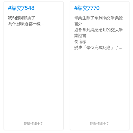
#靠交7548
#靠交7770
我5個洞都插了
畢業生除了拿到陽交畢業證
為什麼味道都一樣...
書外
還會拿到純紀念用的交大畢
業證書
長這樣
變成「學位完成紀念」了...
點擊打開全文
點擊打開全文