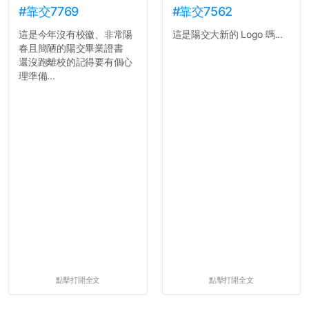
#靠交7769
#靠交7562
這是今年沒有校徽、非常陽
這是陽交大新的 Logo 嗎...
春且簡陋的陽交畢業證書
還沒跑離校的記得要有個心
理準備...
點擊打開全文
點擊打開全文