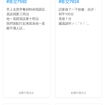
#靠交7592
#靠交7924
早上去買早餐的時候我跟店
試著做了一下校徽，自評：
員說我要三明治
和平100分
他一直跟我說要十明治
美感？分
我們差點打起來因為他一直
建議讀作ㄨㄟˇㄉㄚˋ...
聽不懂人話...
點擊打開全文
點擊打開全文