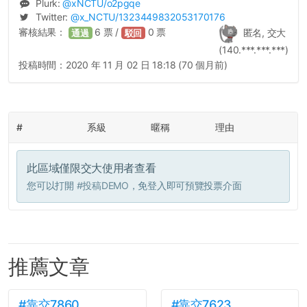
Plurk:
@
xNCTU
/o2pgqe
Twitter:
@
x_NCTU
/1323449832053170176
審核結果：
6
票 /
0
票
匿名, 交大
通過
駁回
(140.***.***.***)
投稿時間：
2020 年 11 月 02 日 18:18 (70 個月前)
#
系級
暱稱
理由
此區域僅限交大使用者查看
您可以打開
#投稿DEMO
，免登入即可預覽投票介面
推薦文章
#靠交7860
#靠交7623