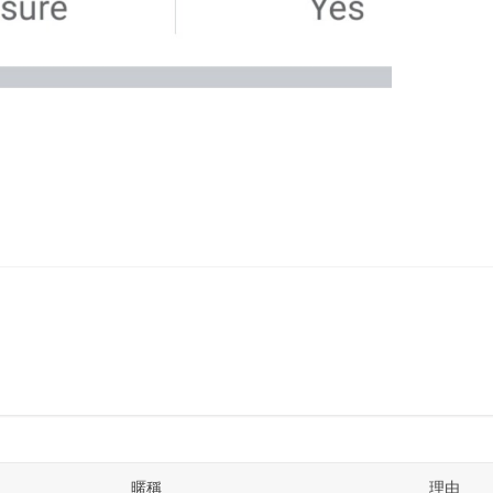
暱稱
理由