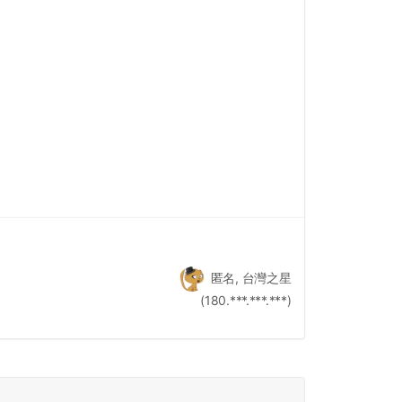
匿名, 台灣之星
(180.***.***.***)