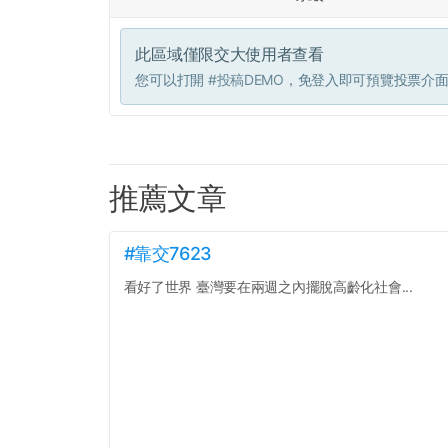
此區域僅限交大使用者查看
您可以打開
#投稿DEMO
，免登入即可預覽投票介
推薦文章
#靠交7623
看好了世界 臺灣要在兩週之內擺脫高齡化社會...