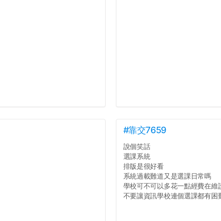
#靠交7659
說個笑話
選課系統
排版是很好看
系統過載難道又是選課日常嗎
學校可不可以多花一點經費在維
不要讓資訊學校連個選課都有困難好