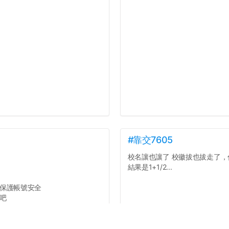
#靠交7605
校名讓也讓了 校徽拔也拔走了，你
結果是1+1/2...
保護帳號安全
吧