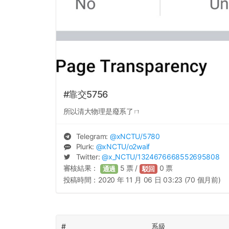
#靠交5756
所以清大物理是廢系了ㄇ
Telegram:
@
xNCTU
/5780
Plurk:
@
xNCTU
/o2waif
Twitter:
@
x_NCTU
/1324676668552695808
審核結果：
5
票 /
0
票
通過
駁回
投稿時間：
2020 年 11 月 06 日 03:23 (70 個月前)
#
系級