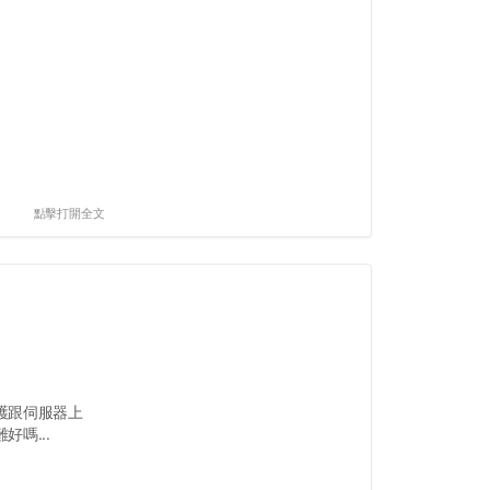
點擊打開全文
護跟伺服器上
嗎...