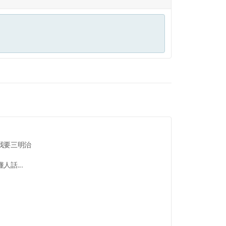
我要三明治
話...