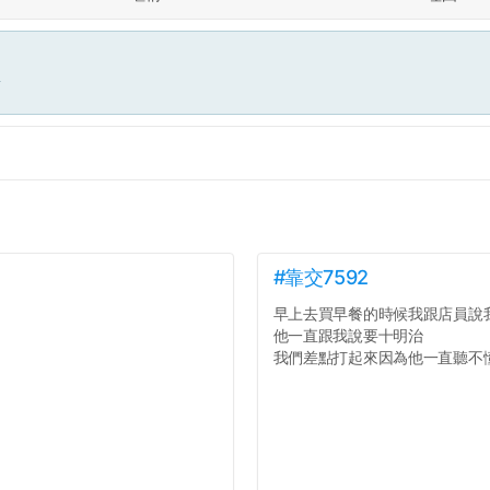
面
#靠交7592
早上去買早餐的時候我跟店員說
他一直跟我說要十明治
我們差點打起來因為他一直聽不懂人