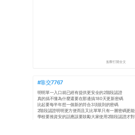
點擊打開全文
#靠交7767
明明單一入口就已經有提供更安全的2階段認證
真的搞不懂為什麼還要在那邊搞180天更新密碼
比起要每半年想一個新的符合3項規則的密碼
2階段認證明明更方便而且又比單單只有一層密碼更能
學校要推資安的話應該要鼓勵大家使用2階段認證才對
.
.
.