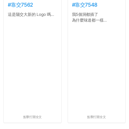
#靠交7562
#靠交7548
這是陽交大新的 Logo 嗎...
我5個洞都插了
為什麼味道都一樣...
點擊打開全文
點擊打開全文