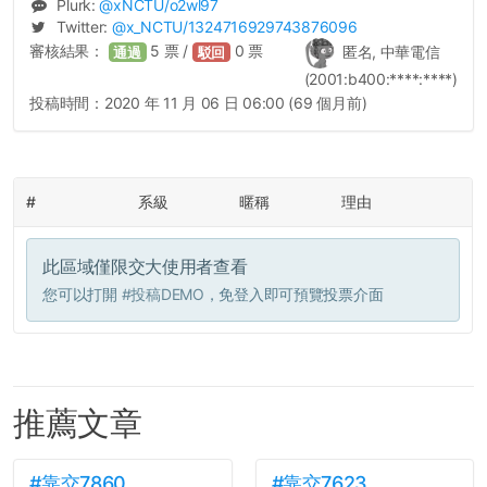
Plurk:
@
xNCTU
/o2wl97
Twitter:
@
x_NCTU
/1324716929743876096
審核結果：
5
票 /
0
票
匿名, 中華電信
通過
駁回
(2001:b400:****:****)
投稿時間：
2020 年 11 月 06 日 06:00 (69 個月前)
#
系級
暱稱
理由
此區域僅限交大使用者查看
您可以打開
#投稿DEMO
，免登入即可預覽投票介面
推薦文章
#靠交7860
#靠交7623