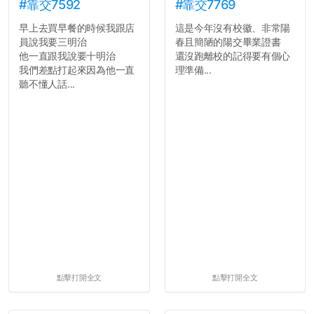
#靠交7592
#靠交7769
早上去買早餐的時候我跟店
這是今年沒有校徽、非常陽
員說我要三明治
春且簡陋的陽交畢業證書
他一直跟我說要十明治
還沒跑離校的記得要有個心
我們差點打起來因為他一直
理準備...
聽不懂人話...
點擊打開全文
點擊打開全文