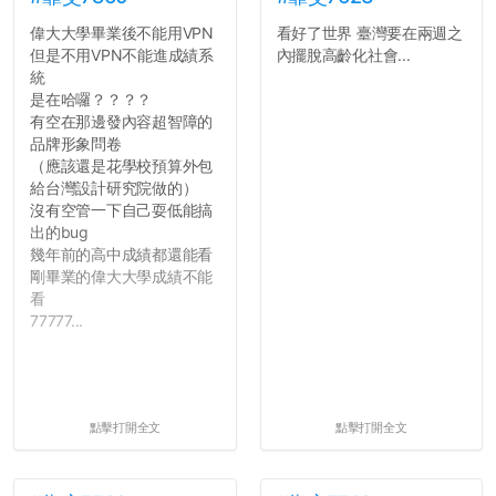
偉大大學畢業後不能用VPN
看好了世界 臺灣要在兩週之
但是不用VPN不能進成績系
內擺脫高齡化社會...
統
是在哈囉？？？？
有空在那邊發內容超智障的
品牌形象問卷
（應該還是花學校預算外包
給台灣設計研究院做的）
沒有空管一下自己耍低能搞
出的bug
幾年前的高中成績都還能看
剛畢業的偉大大學成績不能
看
77777...
點擊打開全文
點擊打開全文