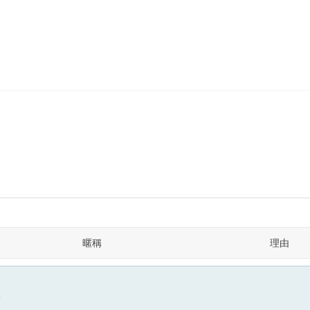
暱稱
理由
面