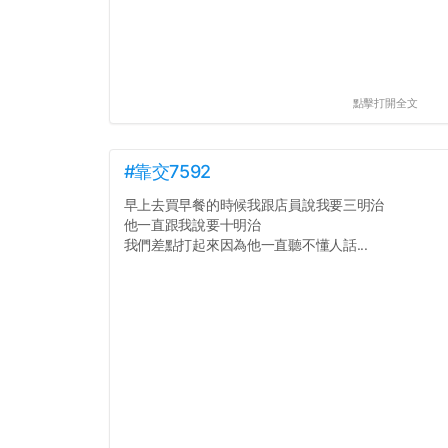
點擊打開全文
#靠交7592
早上去買早餐的時候我跟店員說我要三明治
他一直跟我說要十明治
我們差點打起來因為他一直聽不懂人話...