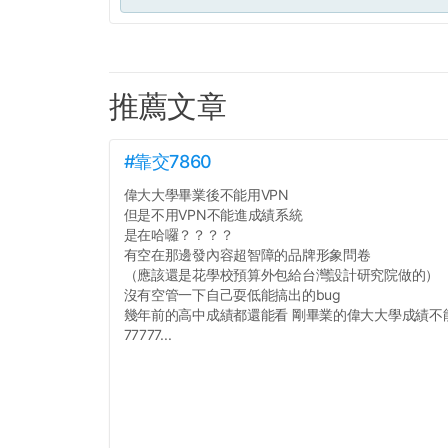
推薦文章
#靠交7860
偉大大學畢業後不能用VPN
但是不用VPN不能進成績系統
是在哈囉？？？？
有空在那邊發內容超智障的品牌形象問卷
（應該還是花學校預算外包給台灣設計研究院做的）
沒有空管一下自己耍低能搞出的bug
幾年前的高中成績都還能看 剛畢業的偉大大學成績不
77777...