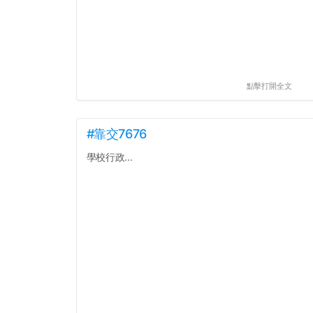
點擊打開全文
#靠交7676
學校行政...