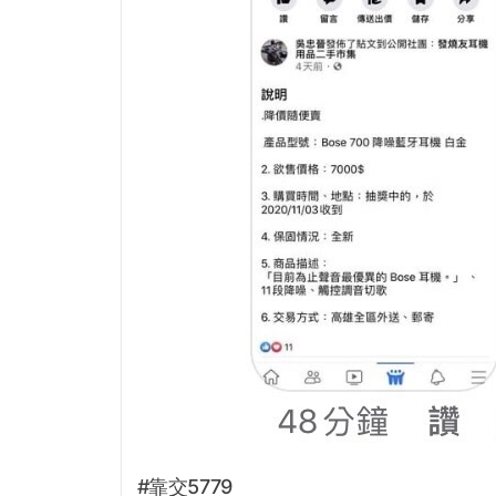
#靠交5779