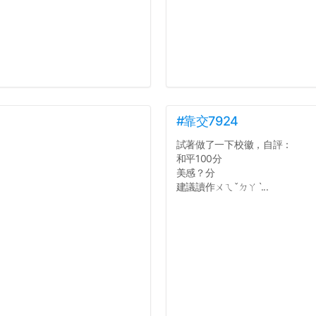
#靠交7924
試著做了一下校徽，自評：
和平100分
美感？分
建議讀作ㄨㄟˇㄉㄚˋ...