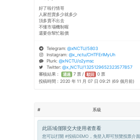
好了啦行情哥
人家想賣多少就多少
頂多賣不出去
不懂市場機制喔
還要你幫忙殺價
Telegram:
@
xNCTU
/5803
Instagram:
@
x_nctu
/CHTFErIMyUh
Plurk:
@
xNCTU
/o2ymsc
Twitter:
@
x_NCTU
/1325129652323577857
審核結果：
7
票 /
0
票
通過
駁回
投稿時間：
2020 年 11 月 07 日 09:21 (69 個月前)
#
系級
此區域僅限交大使用者查看
您可以打開
#投稿DEMO
，免登入即可預覽投票介