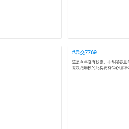
#靠交7769
這是今年沒有校徽、非常陽春且
還沒跑離校的記得要有個心理準備.