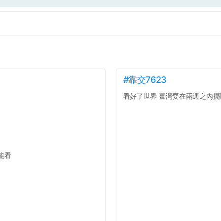
#靠交7623
看好了世界 臺灣要在兩週之內擺脫
能看