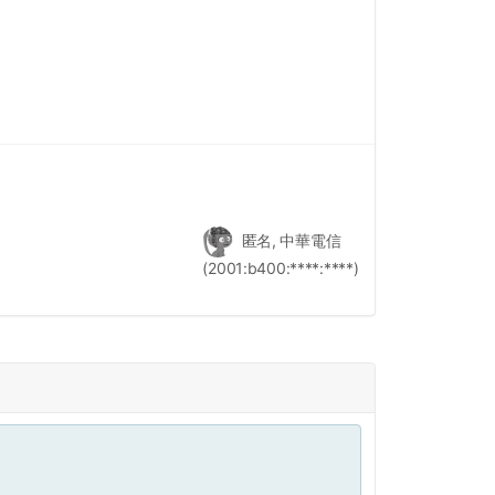
匿名, 中華電信
(2001:b400:****:****)