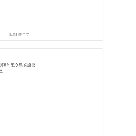
點擊打開全文
簡陋的陽交畢業證書
..