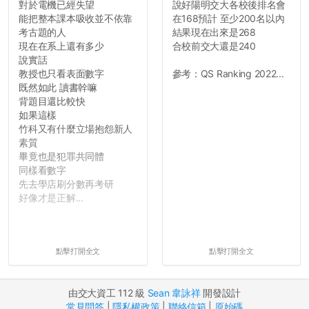
對於電機已經失望
說好陽明交大各校後排名會
能把整本課本吸收並不依靠
在168預計 至少200名以內
考古題的人
結果現在出來是268
現在在系上還有多少
合校前交大還是240
說實話
教授也只看表面數字
參考：QS Ranking 2022...
既然如此 讀書幹嘛
背題目還比較快
如果這樣
竹科又有什麼立場抱怨新人
素質
畢竟也是犯罪共同體
同樣看數字
先去學店刷分數再考研
好像才是正解...
點擊打開全文
點擊打開全文
由交大資工 112 級
Sean 韋詠祥
開發設計
常見問答
|
隱私權政策
|
聯絡信箱
|
原始碼