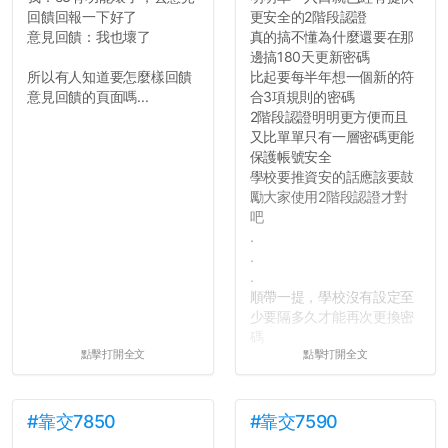
回饋回報一下好了
更安全的2階段認證
意見回饋：我也壞了
真的搞不懂為什麼還要在那
邊搞180天更新密碼
所以有人知道要怎麼樣回饋
比起要每半年想一個新的符
意見回饋的頁面嗎...
合3項規則的密碼
2階段認證明明更方便而且
又比單單只有一層密碼更能
保護帳號安全
學校要推資安的話應該要鼓
勵大家使用2階段認證才對
吧
.
.
.
順帶一提，學校沒有設定至
少要隔多久才能再次更換密
碼
點擊打開全文
點擊打開全文
所以只要重新設定4次密碼
就能夠改回原本的喔
剛剛試過是行得通的，這還
真是安全呢...
#靠交7850
#靠交7590