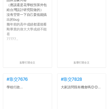
（應該還是花學校預算外包
給台灣設計研究院做的）
沒有空管一下自己耍低能搞
出的bug
幾年前的高中成績都還能看
剛畢業的偉大大學成績不能
看
77777...
點擊打開全文
點擊打開全文
#靠交7676
#靠交7828
學校行政...
大家請問我有機會嗎😊😊...