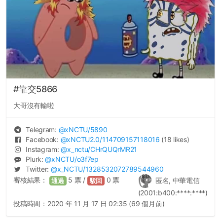
#靠交5866
大哥沒有輸啦
Telegram:
@
xNCTU
/5890
Facebook:
@
xNCTU2.0
/114709157118016
(18 likes)
Instagram:
@
x_nctu
/CHrQUQrMR21
Plurk:
@
xNCTU
/o3f7ep
Twitter:
@
x_NCTU
/1328532072789544960
審核結果：
5
票 /
0
票
匿名, 中華電信
通過
駁回
(2001:b400:****:****)
投稿時間：
2020 年 11 月 17 日 02:35 (69 個月前)