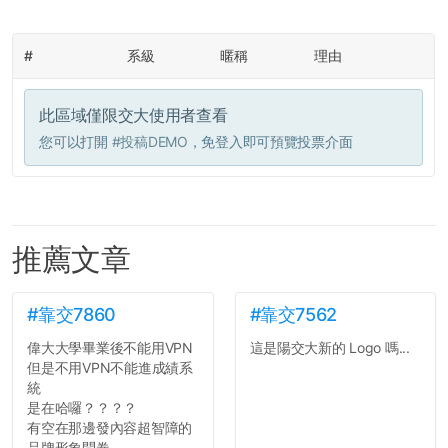
#
系級
暱稱
理由
此區域僅限交大使用者查看
您可以打開
#投稿DEMO
，免登入即可預覽投票介面
推薦文章
#靠交7860
#靠交7562
偉大大學畢業後不能用VPN
這是陽交大新的 Logo 嗎...
但是不用VPN不能進成績系
統
是在哈囉？？？？
有空在那邊發內容超智障的
品牌形象問卷