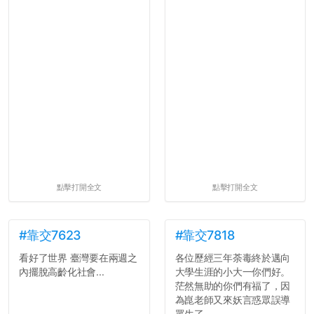
點擊打開全文
點擊打開全文
#靠交7623
#靠交7818
看好了世界 臺灣要在兩週之
各位歷經三年荼毒終於邁向
內擺脫高齡化社會...
大學生涯的小大一你們好。
茫然無助的你們有福了，因
為崑老師又來妖言惑眾誤導
眾生了。