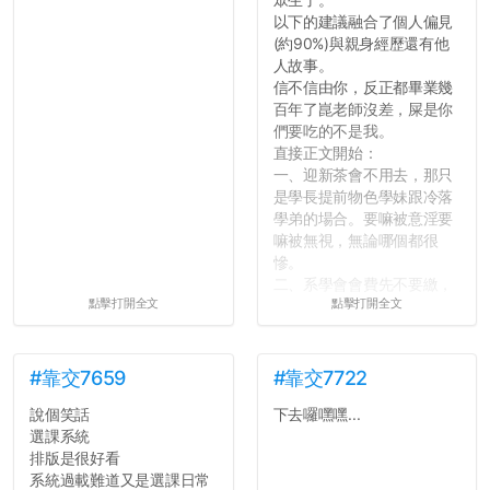
以下的建議融合了個人偏見
(約90%)與親身經歷還有他
人故事。
信不信由你，反正都畢業幾
百年了崑老師沒差，屎是你
們要吃的不是我。
直接正文開始：
一、迎新茶會不用去，那只
是學長提前物色學妹跟冷落
學弟的場合。要嘛被意淫要
嘛被無視，無論哪個都很
慘。
二、系學會會費先不要繳，
點擊打開全文
點擊打開全文
很多人一路輕鬆自在到畢業
都沒掏錢。
三、不要排早八的課。早起
上早八的毅力跟每年的新年
#靠交7659
#靠交7722
新希望一樣不持久。
說個笑話
下去囉嘿嘿...
四、不要當班代。不要當班
選課系統
代。不要當班代。
排版是很好看
五、每天都能穿便服上學好
系統過載難道又是選課日常
像很爽，切記不要把自己混