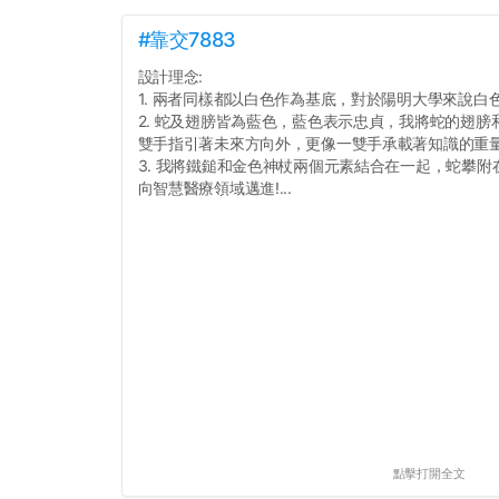
#靠交7883
設計理念:
1. 兩者同樣都以白色作為基底，對於陽明大學來說白
2. 蛇及翅膀皆為藍色，藍色表示忠貞，我將蛇的翅
雙手指引著未來方向外，更像一雙手承載著知識的重
3. 我將鐵鎚和金色神杖兩個元素結合在一起，蛇攀
向智慧醫療領域邁進!...
點擊打開全文