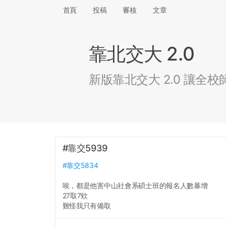
首頁
投稿
審核
文章
靠北交大 2.0
新版靠北交大 2.0 讓
#靠交5939
#靠交5834
唉，都是他害中山社會系碩士班的報名人數暴增
27取7欸
難怪我只有備取