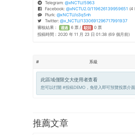
Telegram:
@
xNCTU
/5963
Facebook:
@
xNCTU2.0
/119626139959651
(4 
Plurk:
@
xNCTU
/o3q5nh
Twitter:
@
x_NCTU
/1330691296717991937
審核結果：
6
票 /
0
票
通過
駁回
投稿時間：
2020 年 11 月 23 日 01:38 (69 個月前)
#
系級
此區域僅限交大使用者查看
您可以打開
#投稿DEMO
，免登入即可預覽投票介
推薦文章