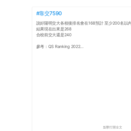
#靠交7590
說好陽明交大各校後排名會在168預計 至少200名以
結果現在出來是268
合校前交大還是240
參考：QS Ranking 2022...
點擊打開全文