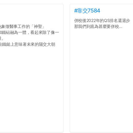
#靠交7584
併校後2022年的QS排名還退步
色象徵醫事工作的「神聖」
那我們到底為甚麼要併校...
膀和鐵砧融為一體，看起來除了像一
量。
附在鐵鎚上意味著未來的陽交大朝