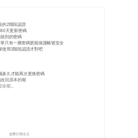
全的2階段認證
80天更新密碼
項規則的密碼
單單只有一層密碼更能保護帳號安全
家使用2階段認證才對吧
隔多久才能再次更換密碼
夠改回原本的喔
呢...
點擊打開全文