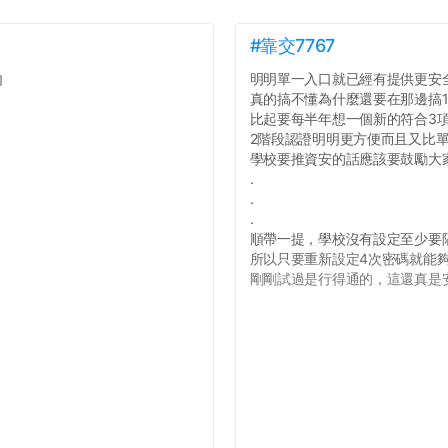
#靠交7767
內
明明單一入口就已經有提供更安
真的搞不懂為什麼還要在那邊搞1
比起要每半年想一個新的符合3
2階段認證明明更方便而且又比
學校要推資安的話應該要鼓勵大
.
.
.
順帶一提，學校沒有設定至少要
所以只要重新設定4次密碼就能
剛剛試過是行得通的，這還真是安全