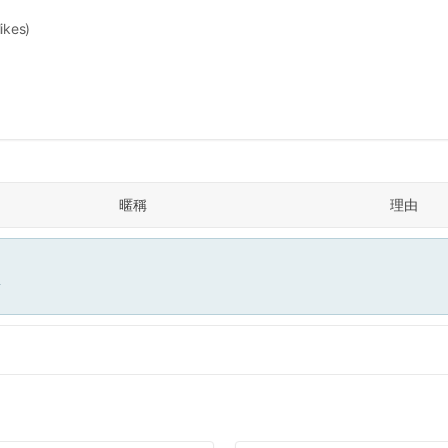
likes)
暱稱
理由
面