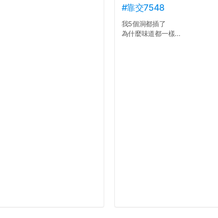
#靠交7548
我5個洞都插了
為什麼味道都一樣...