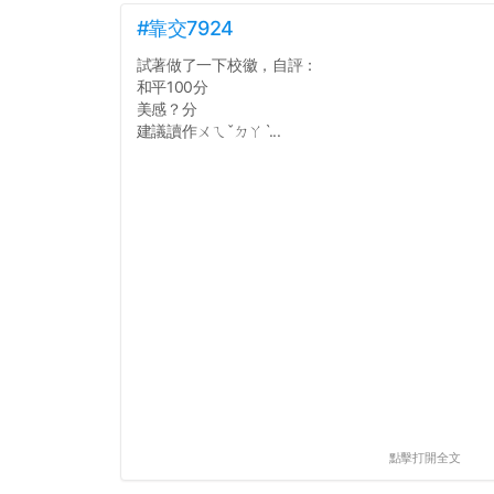
#靠交7924
試著做了一下校徽，自評：
和平100分
美感？分
建議讀作ㄨㄟˇㄉㄚˋ...
點擊打開全文