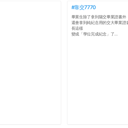
#靠交7770
畢業生除了拿到陽交畢業證書外
還會拿到純紀念用的交大畢業證
長這樣
變成「學位完成紀念」了...