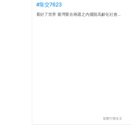
#靠交7623
看好了世界 臺灣要在兩週之內擺脫高齡化社會...
點擊打開全文