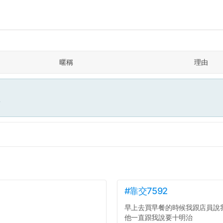
暱稱
理由
面
#靠交7592
早上去買早餐的時候我跟店員說
他一直跟我說要十明治