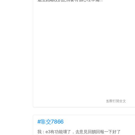
點擊打開全文
#靠交7866
我：e3有功能壞了，去意見回饋回報一下好了