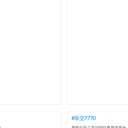
#靠交7770
內
畢業生除了拿到陽交畢業證書外