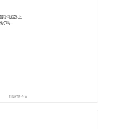
護跟伺服器上
嗎...
點擊打開全文