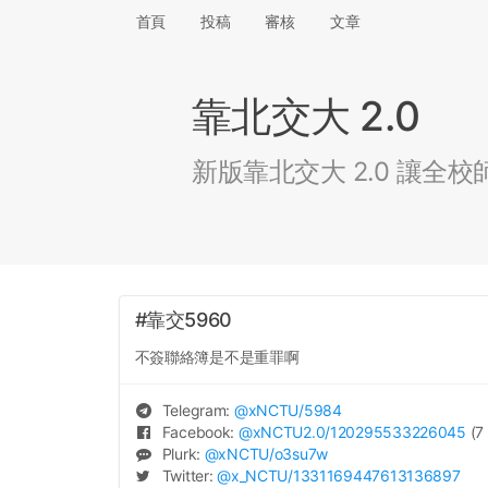
首頁
投稿
審核
文章
靠北交大 2.0
新版靠北交大 2.0 讓
#靠交5960
不簽聯絡簿是不是重罪啊
Telegram:
@
xNCTU
/5984
Facebook:
@
xNCTU2.0
/120295533226045
(7 
Plurk:
@
xNCTU
/o3su7w
Twitter:
@
x_NCTU
/1331169447613136897