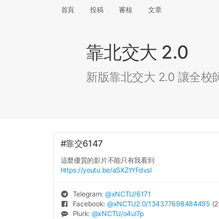
首頁
投稿
審核
文章
靠北交大 2.0
新版靠北交大 2.0 讓
#靠交6147
這麼優質的影片不能只有我看到
https://youtu.be/aSXZtYFdvsI
Telegram:
@
xNCTU
/6171
Facebook:
@
xNCTU2.0
/134377698484495
(2
Plurk:
@
xNCTU
/o4ul7p