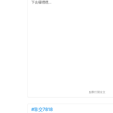
下去囉嘿嘿...
點擊打開全文
#靠交7818