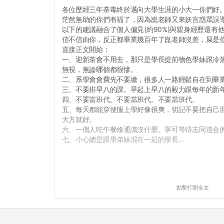
各位歷經三年荼毒終於邁向大學生涯的小大一你們好
茫然無助的你們有福了，因為崑老師又來妖言惑眾誤
以下的建議融合了個人偏見(約90%)與親身經歷還有
信不信由你，反正都畢業幾百年了崑老師沒差，屎是
直接正文開始：
一、迎新茶會不用去，那只是學長提前物色學妹跟冷
無視，無論哪個都很慘。
二、系學會會費先不要繳，很多人一路輕鬆自在到畢
三、不要排早八的課。早起上早八的毅力跟每年的新
四、不要當班代。不要當班代。不要當班代。
五、每天都能穿便服上學好像很爽，切記不要把自己
大方就好。
六、一個人吃午餐修通識沒什麼。寧可等待志同道合
七、小心總是跟學弟妹混在一起的學長...
點擊打開全文