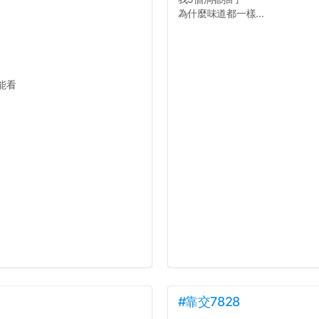
為什麼味道都一樣...
能看
#靠交7828