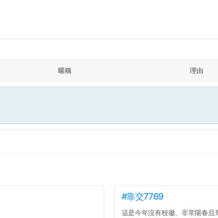
暱稱
理由
面
#靠交7769
這是今年沒有校徽、非常陽春且