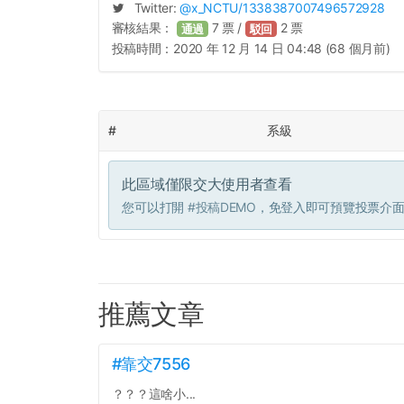
Twitter:
@
x_NCTU
/1338387007496572928
審核結果：
7
票 /
2
票
通過
駁回
投稿時間：
2020 年 12 月 14 日 04:48 (68 個月前)
#
系級
此區域僅限交大使用者查看
您可以打開
#投稿DEMO
，免登入即可預覽投票介
推薦文章
#靠交7556
？？？這啥小...