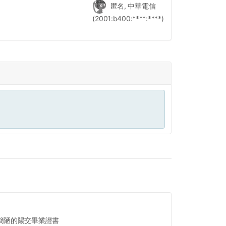
匿名, 中華電信
(2001:b400:****:****)
簡陋的陽交畢業證書