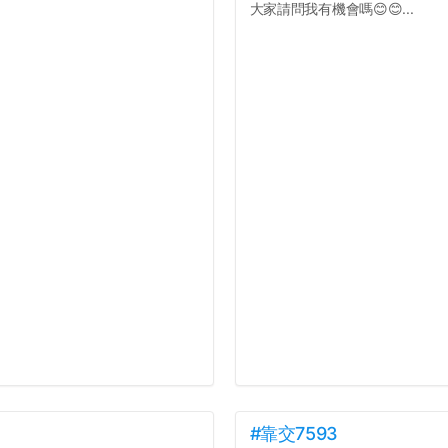
大家請問我有機會嗎😊😊...
#靠交7593