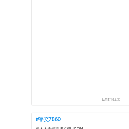
點擊打開全文
#靠交7860
偉大大學畢業後不能用VPN