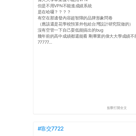
但是不用VPN不能進成績系統
是在哈囉？？？？
有空在那邊發內容超智障的品牌形象問卷
（應該還是花學校預算外包給台灣設計研究院做的）
沒有空管一下自己耍低能搞出的bug
幾年前的高中成績都還能看 剛畢業的偉大大學成績不
77777...
點擊打開全文
#靠交7722