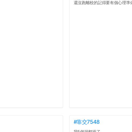
還沒跑離校的記得要有個心理準備.
#靠交7548
我5個洞都插了