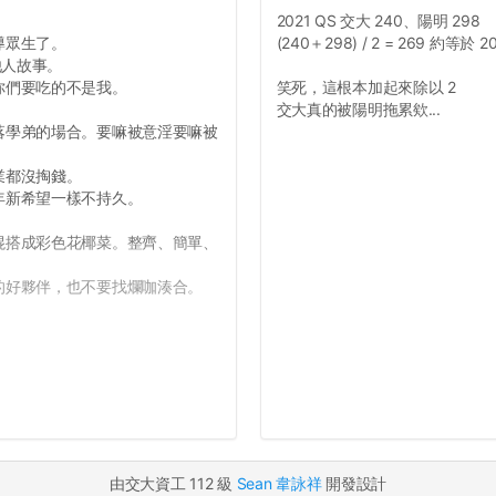
。
2021 QS 交大 240、陽明 298
導眾生了。
(240＋298) / 2 = 269 約等於 2
他人故事。
你們要吃的不是我。
笑死，這根本加起來除以 2
交大真的被陽明拖累欸...
落學弟的場合。要嘛被意淫要嘛被
業都沒掏錢。
年新希望一樣不持久。
混搭成彩色花椰菜。整齊、簡單、
的好夥伴，也不要找爛咖湊合。
由交大資工 112 級
Sean 韋詠祥
開發設計