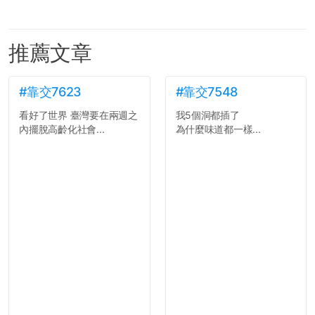
推薦文章
#靠交7623
#靠交7548
看好了世界 臺灣要在兩週之
我5個洞都插了
內擺脫高齡化社會...
為什麼味道都一樣...