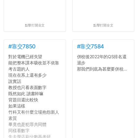
點擊打開全文
點擊打開全文
#靠交7850
#靠交7584
對於電機已經失望
併校後2022年的QS排名還
能把整本課本吸收並不依靠
退步
考古題的人
那我們到底為甚麼要併校...
現在在系上還有多少
說實話
教授也只看表面數字
既然如此 讀書幹嘛
背題目還比較快
如果這樣
竹科又有什麼立場抱怨新人
素質
畢竟也是犯罪共同體
同樣看數字
先去學店刷分數再考研