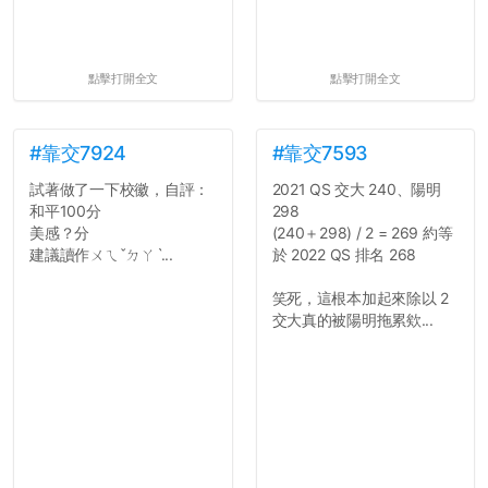
點擊打開全文
點擊打開全文
#靠交7924
#靠交7593
試著做了一下校徽，自評：
2021 QS 交大 240、陽明
和平100分
298
美感？分
(240＋298) / 2 = 269 約等
建議讀作ㄨㄟˇㄉㄚˋ...
於 2022 QS 排名 268
笑死，這根本加起來除以 2
交大真的被陽明拖累欸...