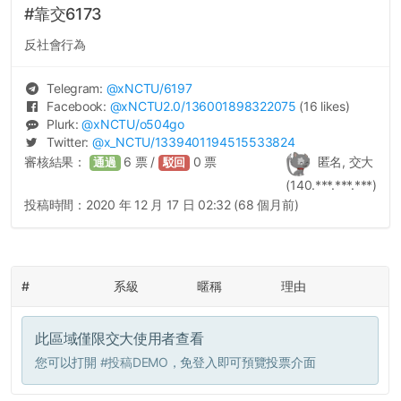
#靠交6173
反社會行為
Telegram:
@
xNCTU
/6197
Facebook:
@
xNCTU2.0
/136001898322075
(16 likes)
Plurk:
@
xNCTU
/o504go
Twitter:
@
x_NCTU
/1339401194515533824
審核結果：
6
票 /
0
票
匿名, 交大
通過
駁回
(140.***.***.***)
投稿時間：
2020 年 12 月 17 日 02:32 (68 個月前)
#
系級
暱稱
理由
此區域僅限交大使用者查看
您可以打開
#投稿DEMO
，免登入即可預覽投票介面