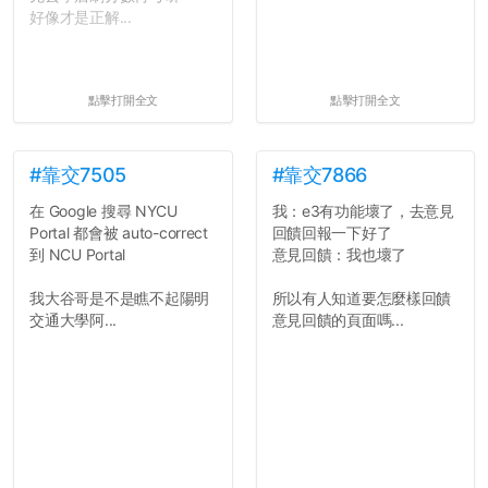
好像才是正解...
點擊打開全文
點擊打開全文
#靠交7505
#靠交7866
在 Google 搜尋 NYCU
我：e3有功能壞了，去意見
Portal 都會被 auto-correct
回饋回報一下好了
到 NCU Portal
意見回饋：我也壞了
我大谷哥是不是瞧不起陽明
所以有人知道要怎麼樣回饋
交通大學阿...
意見回饋的頁面嗎...