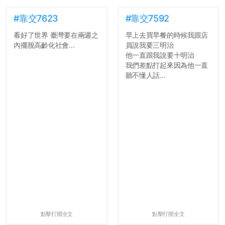
#靠交7623
#靠交7592
看好了世界 臺灣要在兩週之
早上去買早餐的時候我跟店
內擺脫高齡化社會...
員說我要三明治
他一直跟我說要十明治
我們差點打起來因為他一直
聽不懂人話...
點擊打開全文
點擊打開全文