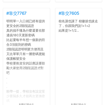
#靠交7767
#靠交7605
明明單一入口就已經有提供
校名讓也讓了 校徽拔也拔走
更安全的2階段認證
了，你跟我們說1+1>2
真的搞不懂為什麼還要在那
結果是1+1/2...
邊搞180天更新密碼
比起要每半年想一個新的符
合3項規則的密碼
2階段認證明明更方便而且
又比單單只有一層密碼更能
保護帳號安全
學校要推資安的話應該要鼓
勵大家使用2階段認證才對
吧
.
.
.
順帶一提，學校沒有設定至
少要隔多久才能再次更換密
碼
點擊打開全文
點擊打開全文