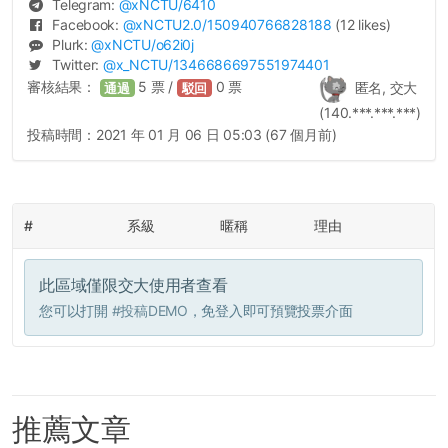
Telegram:
@
xNCTU
/6410
Facebook:
@
xNCTU2.0
/150940766828188
(12 likes)
Plurk:
@
xNCTU
/o62i0j
Twitter:
@
x_NCTU
/1346686697551974401
審核結果：
5
票 /
0
票
匿名, 交大
通過
駁回
(140.***.***.***)
投稿時間：
2021 年 01 月 06 日 05:03 (67 個月前)
#
系級
暱稱
理由
此區域僅限交大使用者查看
您可以打開
#投稿DEMO
，免登入即可預覽投票介面
推薦文章