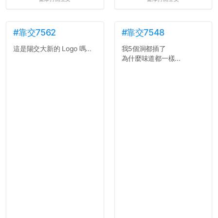
所以只要重新設定4次密碼
就能夠改回原本的喔
剛剛試過是行得通的，這還
真是安全呢...
#靠交7562
#靠交7548
這是陽交大新的 Logo 嗎...
我5個洞都插了
為什麼味道都一樣...