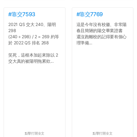
#靠交7593
#靠交7769
2021 QS 交大 240、陽明
這是今年沒有校徽、非常陽
298
春且簡陋的陽交畢業證書
(240＋298) / 2 = 269 約等
還沒跑離校的記得要有個心
於 2022 QS 排名 268
理準備...
笑死，這根本加起來除以 2
交大真的被陽明拖累欸...
點擊打開全文
點擊打開全文